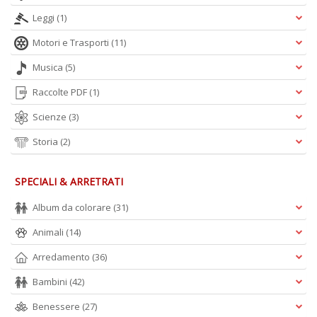
Leggi
(1)
Motori e Trasporti
(11)
A
Musica
(5)
L
O
Raccolte PDF
(1)
C
Scienze
(3)
n
Storia
(2)
SPECIALI & ARRETRATI
Album da colorare
(31)
Animali
(14)
Arredamento
(36)
Bambini
(42)
Benessere
(27)