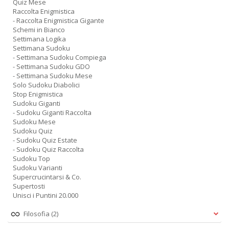
Quiz Mese
Raccolta Enigmistica
- Raccolta Enigmistica Gigante
Schemi in Bianco
Settimana Logika
Settimana Sudoku
- Settimana Sudoku Compiega
- Settimana Sudoku GDO
- Settimana Sudoku Mese
Solo Sudoku Diabolici
Stop Enigmistica
Sudoku Giganti
- Sudoku Giganti Raccolta
Sudoku Mese
Sudoku Quiz
- Sudoku Quiz Estate
- Sudoku Quiz Raccolta
Sudoku Top
Sudoku Varianti
Supercrucintarsi & Co.
Supertosti
Unisci i Puntini 20.000
Filosofia
(2)