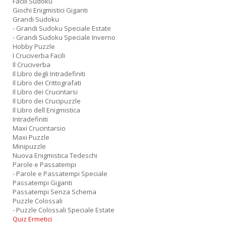
Facili Sudoku
Giochi Enigmistici Giganti
Grandi Sudoku
- Grandi Sudoku Speciale Estate
- Grandi Sudoku Speciale Inverno
Hobby Puzzle
I Cruciverba Facili
Il Cruciverba
Il Libro degli Intradefiniti
Il Libro dei Crittografati
Il Libro dei Crucintarsi
Il Libro dei Crucipuzzle
Il Libro dell Enigmistica
Intradefiniti
Maxi Crucintarsio
Maxi Puzzle
Minipuzzle
Nuova Enigmistica Tedeschi
Parole e Passatempi
- Parole e Passatempi Speciale
Passatempi Giganti
Passatempi Senza Schema
Puzzle Colossali
- Puzzle Colossali Speciale Estate
Quiz Ermetici