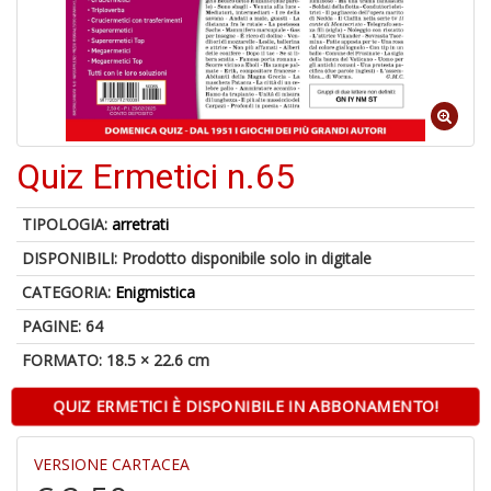
C
I
Quiz Ermetici n.65
TIPOLOGIA:
arretrati
6
DISPONIBILI:
Prodotto disponibile solo in digitale
n
c
CATEGORIA:
Enigmistica
c
di
PAGINE: 64
in
FORMATO: 18.5 × 22.6 cm
o
QUIZ ERMETICI È DISPONIBILE IN ABBONAMENTO!
VERSIONE CARTACEA