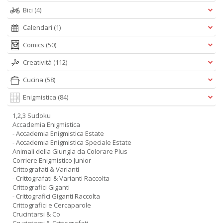
Bici
(4)
Calendari
(1)
Comics
(50)
Creatività
(112)
Cucina
(58)
Enigmistica
(84)
1,2,3 Sudoku
Accademia Enigmistica
- Accademia Enigmistica Estate
- Accademia Enigmistica Speciale Estate
Animali della Giungla da Colorare Plus
Corriere Enigmistico Junior
Crittografati & Varianti
- Crittografati & Varianti Raccolta
Crittografici Giganti
- Crittografici Giganti Raccolta
Crittografici e Cercaparole
Crucintarsi & Co