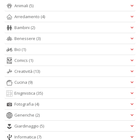
Animali
(5)
C
n
Arredamento
(4)
r
R
Bambini
(2)
n
Benessere
(3)
+
D
Bici
(1)
Comics
(1)
Creatività
(13)
E
Cucina
(9)
il
c
Enigmistica
(35)
A
n
Fotografia
(4)
+
Generiche
(2)
D
Giardinaggio
(5)
Informatica
(7)