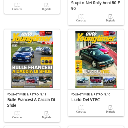
A
Stupito Nei Rally Anni 80 E
f
90
Cartacea
Digitale
B
T
Cartacea
Digitale
G
n
+
D
D
Q
n
+
D
YOUNGTIMER & RETRO N.11
YOUNGTIMER & RETRO N.10
Bulle Francesi A Caccia Di
L'urlo Del VTEC
Sfide
Cartacea
Digitale
Cartacea
Digitale
C
G