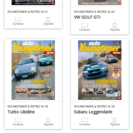
YOUNGTIMER & RETRO N.21
YOUNGTIMER & RETRO N.20
VW GOLF GTI
A
di
Cartacea
Digitale
a
Cartacea
Digitale
a
R
5
n
in
di
YOUNGTIMER & RETRO N.19
YOUNGTIMER & RETRO N.18
Turbo Libidine
Subaru Leggendarie
Cartacea
Digitale
Cartacea
Digitale