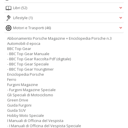
Libri
(52)
Lifestyle
(1)
Motori e Trasporti
(46)
Abbonamento Porsche Magazine + Enciclopedia Porsche n.3
Automobili d epoca
BBC Top Gear
- BBC Top Gear Manuale
- BBC Top Gear Raccolta Pdf (digitale)
- BBC Top Gear Speciale
- BBC Top Gear Youngtimer
Enciclopedia Porsche
Ferro
Furgoni Magazine
- Furgoni Magazine Speciale
Gli Speciali di Motociclismo
Green Drive
Guida Furgoni
Guida SUV
Hobby Moto Speciale
I Manuali di Officina del Vespista
- I Manuali di Officina del Vespista Speciale