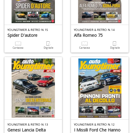
D
YOUNGTIMER & RETRO N.15
YOUNGTIMER & RETRO N.14
Spider D'autore
Alfa Romeo 75
A
d
Cartacea
Digitale
Cartacea
Digitale
p
P
D
M
n
+
D
YOUNGTIMER & RETRO N.13
YOUNGTIMER & RETRO N.12
Genesi Lancia Delta
I Missili Ford Che Hanno