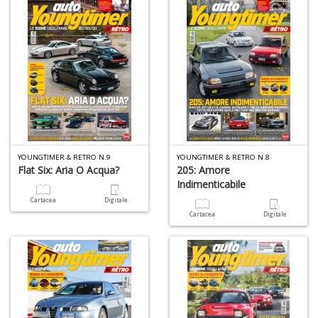
n
+
D
A
YOUNGTIMER & RETRO N.9
YOUNGTIMER & RETRO N.8
L
Flat Six: Aria O Acqua?
205: Amore
O
Indimenticabile
C
Cartacea
Digitale
n
Cartacea
Digitale