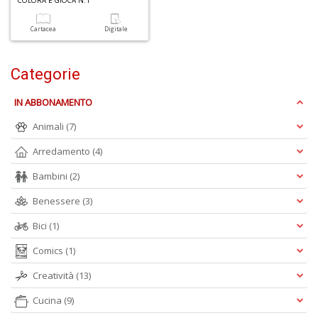
COLORA E GIOCA N.1
Cartacea
Digitale
U
Categorie
a
di
IN ABBONAMENTO
a
Animali
(7)
Arredamento
(4)
Bambini
(2)
Benessere
(3)
A
di
Bici
(1)
Il
m
Comics
(1)
C
Creatività
(13)
Cucina
(9)