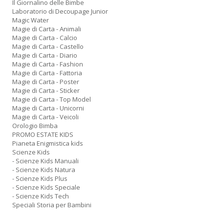
Il Giornalino delle Bimbe
+
Laboratorio di Decoupage Junior
D
Magic Water
Magie di Carta - Animali
Magie di Carta - Calcio
Magie di Carta - Castello
Magie di Carta - Diario
Magie di Carta - Fashion
Magie di Carta - Fattoria
Il
Magie di Carta - Poster
c
Magie di Carta - Sticker
e
Magie di Carta - Top Model
le
Magie di Carta - Unicorni
st
Magie di Carta - Veicoli
N
Orologio Bimba
P
PROMO ESTATE KIDS
n
Pianeta Enigmistica kids
+
Scienze Kids
D
- Scienze Kids Manuali
- Scienze Kids Natura
- Scienze Kids Plus
- Scienze Kids Speciale
- Scienze Kids Tech
Speciali Storia per Bambini
Il