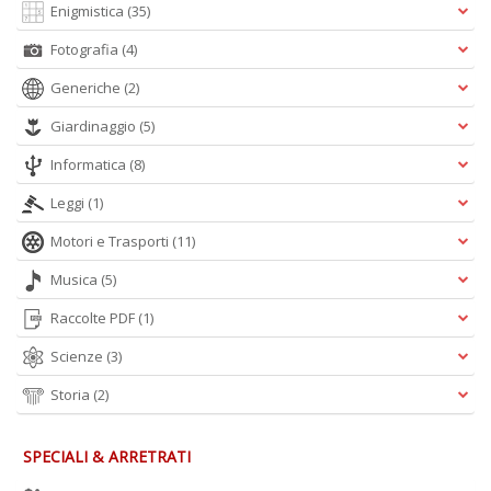
Enigmistica
(35)
Fotografia
(4)
L
Generiche
(2)
L
Giardinaggio
(5)
M
n
Informatica
(8)
+
D
Leggi
(1)
Motori e Trasporti
(11)
Musica
(5)
S
Raccolte PDF
(1)
N
Il
Scienze
(3)
F
S
Storia
(2)
n
+
SPECIALI & ARRETRATI
D