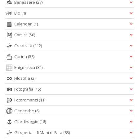
Li
Benessere
(27)
d
C
Bici
(4)
n
Calendari
(1)
+
D
Comics
(50)
Creatività
(112)
Cucina
(58)
Enigmistica
(84)
Filosofia
(2)
A
L
Fotografia
(15)
O
Fotoromanzi
(11)
C
n
Generiche
(6)
Giardinaggio
(16)
Gli speciali di Mani di Fata
(83)