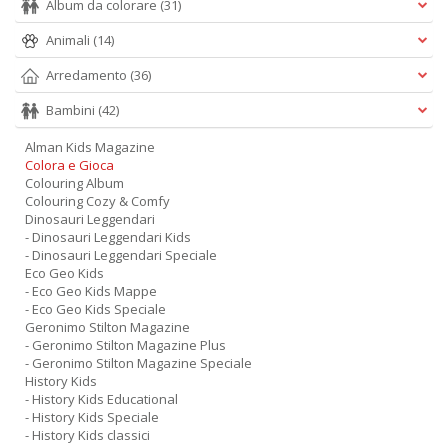
Album da colorare
(31)
Animali
(14)
D
Arredamento
(36)
C
Bambini
(42)
C
la
Alman Kids Magazine
S
Colora e Gioca
D
Colouring Album
n
Colouring Cozy & Comfy
+
Dinosauri Leggendari
D
- Dinosauri Leggendari Kids
- Dinosauri Leggendari Speciale
Eco Geo Kids
- Eco Geo Kids Mappe
- Eco Geo Kids Speciale
Geronimo Stilton Magazine
- Geronimo Stilton Magazine Plus
- Geronimo Stilton Magazine Speciale
History Kids
I
- History Kids Educational
M
- History Kids Speciale
D
- History Kids classici
n