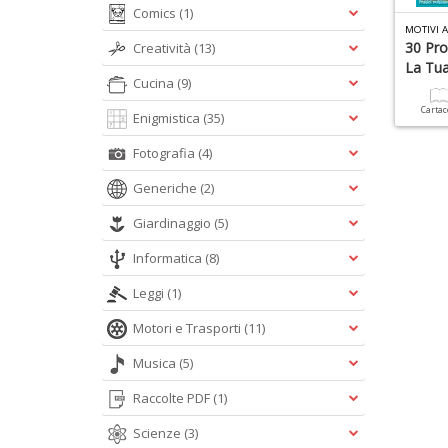
Comics
(1)
MOTIVI 
30 Pro
Creatività
(13)
La Tu
Cucina
(9)
Carta
Enigmistica
(35)
Fotografia
(4)
Generiche
(2)
Giardinaggio
(5)
Informatica
(8)
Leggi
(1)
Motori e Trasporti
(11)
Musica
(5)
Raccolte PDF
(1)
Scienze
(3)