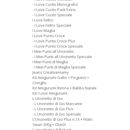
- I Love Cucito Monografici
- I Love Cucito Pack Extra
- I Love Cucito Speciale
I Love Feltro
- I Love Feltro Speciale
I Love Maglia
I Love Punto Croce
- I Love Punto Croce Plus
- I Love Punto Croce Speciale
I Miei Punti all Uncinetto
- I Miei Punti all Uncinetto Speciale
I Miei Punti di Maglia
- I Miei Punti di Maglia Speciale
Jeans Creativemamy
Kit Amigurumi Gatto + Pinguino +
Coniglio
Kit Amigurumi Renna + Babbo Natale
Kit I Love Amigurumi
L Uncinetto di Gio
- L Uncinetto di Gio Macrame
- L Uncinetto di Gio Plus
- L Uncinetto di Gio Speciale
L'Uncinetto di Gio Plus n.13 + Filato
Swan 300g + Clutch
L'accademia di Rakam