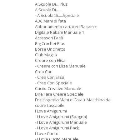
A Scuola Di... Plus
A Scuola Di.....
- A Scuola Di.....Speciale
ABC Mani di fata
Abbonamento cartaceo Rakam +
Digitale Rakam Manuale 1
Accessori Facili
Big Crochet Plus
Borse Uncinetto
Club Maglia
Creare con Elisa
- Creare con Elisa Manuale
Creo Con
- Creo Con Elisa
- Creo Con Speciale
Cucito Creativo Manuale
Dire Fare Creare Speciale
Enciclopedia Mani di Fata + Macchina da
cucire tascabile
I Love Amigurumi
- I Love Amigurumi (Spagna)
- I Love Amigurumi Manuale
- I Love Amigurumi Pack
I Love Cucito
- I Love Cucito Manuale