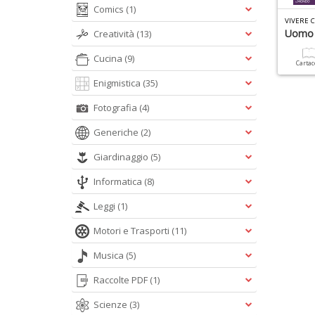
Comics
(1)
VIVERE C
Uomo 
Creatività
(13)
Cucina
(9)
Carta
Enigmistica
(35)
Fotografia
(4)
Generiche
(2)
Giardinaggio
(5)
Informatica
(8)
Leggi
(1)
Motori e Trasporti
(11)
Musica
(5)
Raccolte PDF
(1)
Scienze
(3)