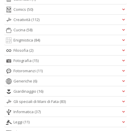
D
Comics
(50)
Creatività
(112)
Cucina
(58)
C
Enigmistica
(84)
ai
pi
Filosofia
(2)
D
D
Fotografia
(15)
in
D
Fotoromanzi
(11)
n
+
Generiche
(6)
D
Giardinaggio
(16)
Gli speciali di Mani di Fata
(83)
Informatica
(37)
Leggi
(11)