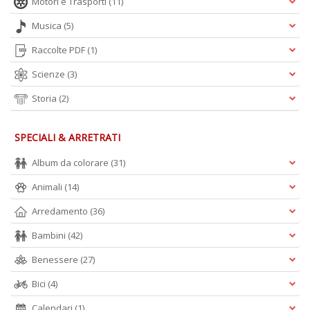
Motori e Trasporti
(11)
Musica
(5)
Raccolte PDF
(1)
Scienze
(3)
Fa
Storia
(2)
S
n
+
SPECIALI & ARRETRATI
D
Album da colorare
(31)
Animali
(14)
Arredamento
(36)
M
Bambini
(42)
c
L
Benessere
(27)
N
M
Bici
(4)
n
+
Calendari
(1)