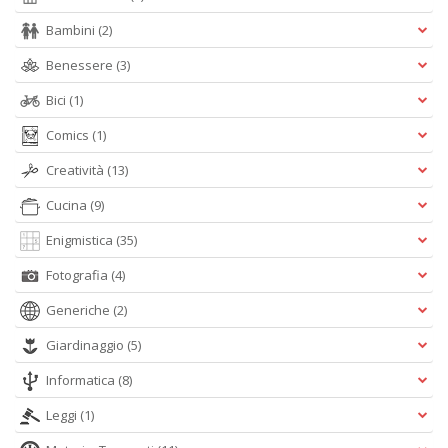
M
Bambini
(2)
S
S
Benessere
(3)
n
+
Bici
(1)
D
Comics
(1)
Creatività
(13)
Cucina
(9)
T
fa
Enigmistica
(35)
R
Fotografia
(4)
p
il
Generiche
(2)
m
B
Giardinaggio
(5)
d
N
Informatica
(8)
n
+
Leggi
(1)
D