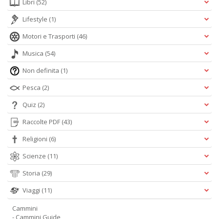
Libri
(52)
A
L
Lifestyle
(1)
O
C
Motori e Trasporti
(46)
n
Musica
(54)
Non definita
(1)
Pesca
(2)
Quiz
(2)
Raccolte PDF
(43)
Religioni
(6)
Scienze
(11)
Storia
(29)
Viaggi
(11)
Cammini
- Cammini Guide