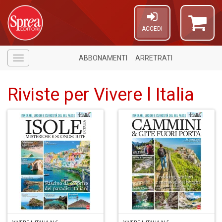
ACCEDI
ABBONAMENTI
ARRETRATI
Menù
Riviste per Vivere l Italia
6
f
+
di
in
r