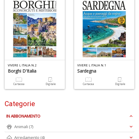
I
G
P
C
la
S
VIVERE L ITALIA N.2
VIVERE L ITALIA N.1
S
Borghi D'Italia
Sardegna
n
+
Cartacea
Digitale
Cartacea
Digitale
D
Categorie
IN ABBONAMENTO
L
G
Animali
(7)
S
d
Arredamento
(4)