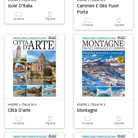
VIVERE L ITALIA N.6
VIVERE L ITALIA N.5
Isole D'Italia
Cammini E Gite Fuori
Porta
Cartacea
Digitale
Cartacea
Digitale
1
n
in
di
U
a
di
VIVERE L ITALIA N.4
VIVERE L ITALIA N.3
Città D'arte
Montagne
a
a
C
Cartacea
Digitale
Cartacea
Digitale