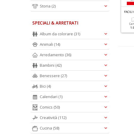
Storia
(2)
G
RANDI SUDOKU SPECIALE INVERNO N.3
C
RITTOGRAFICI GIGANTI RACCOLTA N.2
FACILI
SPECIALI & ARRETRATI
Cartacea
Digitale
Cartacea
Digitale
Car
3.50 €
1.90 €
5.90 €
2.90 €
1.
Album da colorare
(31)
Animali
(14)
Arredamento
(36)
Bambini
(42)
Benessere
(27)
Bici
(4)
Calendari
(1)
Comics
(50)
Creatività
(112)
Cucina
(58)