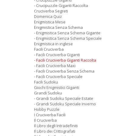
- Crucipuzzle Giganti
- Crucipuzzle Giganti Raccolta
Cruciverba Segreti
Domenica Quiz
Enigmistica Mese
Enigmistica Senza Schema
- Enigmistica Senza Schema Gigante
- Enigmistica Senza Schema Speciale
Enigmistica in inglese
Facili Cruciverba
- Facili Cruciverba Giganti
- Facili Cruciverba Giganti Raccolta
- Facili Cruciverba Maxi
- Facili Cruciverba Senza Schema
- Facili Cruciverba Speciale
Facili Sudoku
Giochi Enigmistici Giganti
Grandi Sudoku
- Grandi Sudoku Speciale Estate
- Grandi Sudoku Speciale Inverno
Hobby Puzzle
I Cruciverba Facili
Il Cruciverba
Il Libro degli Intradefiniti
Il Libro dei Crittografati