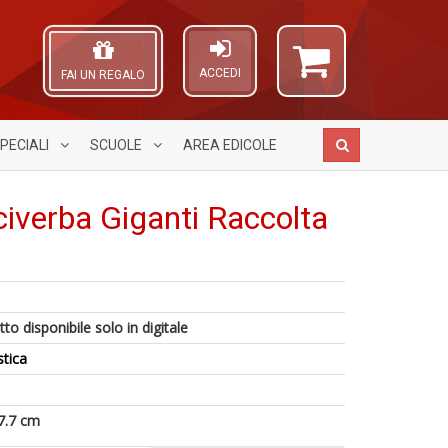
ACCEDI
FAI UN REGALO
PECIALI
SCUOLE
AREA
EDICOLE
uciverba Giganti Raccolta
I
G
A
5
g
E
L
n
c
G
O
in
to disponibile solo in digitale
H
n
C
di
S
+
n
stica
n
D
+
D
7.7 cm