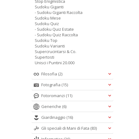
Stop Enigmistica
Sudoku Giganti
- Sudoku Giganti Raccolta
Sudoku Mese
Sudoku Quiz
- Sudoku Quiz Estate
- Sudoku Quiz Raccolta
Sudoku Top
Sudoku Varianti
Supercrucintarsi & Co.
Supertosti
Unisci i Puntini 20.000
Filosofia
(2)
Fotografia
(15)
Fotoromanzi
(11)
Generiche
(6)
Giardinaggio
(16)
Gli speciali di Mani di Fata
(83)