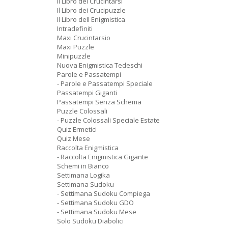
Il Libro dei Crucintarsi
Il Libro dei Crucipuzzle
Il Libro dell Enigmistica
Intradefiniti
Maxi Crucintarsio
Maxi Puzzle
Minipuzzle
Nuova Enigmistica Tedeschi
Parole e Passatempi
- Parole e Passatempi Speciale
Passatempi Giganti
Passatempi Senza Schema
Puzzle Colossali
- Puzzle Colossali Speciale Estate
Quiz Ermetici
Quiz Mese
Raccolta Enigmistica
- Raccolta Enigmistica Gigante
Schemi in Bianco
Settimana Logika
Settimana Sudoku
- Settimana Sudoku Compiega
- Settimana Sudoku GDO
- Settimana Sudoku Mese
Solo Sudoku Diabolici