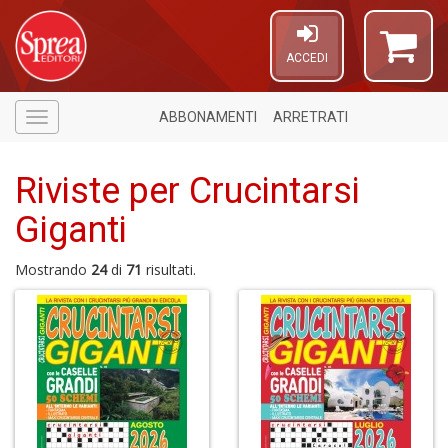
ACCEDI
ABBONAMENTI
ARRETRATI
Menù
Riviste per Crucintarsi
Giganti
Mostrando
24
di
71
risultati.
6
n
c
c
di
in