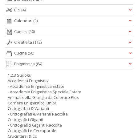
Bici
(4)
Calendari
(1)
Comics
(50)
Creatività
(112)
Cucina
(58)
Enigmistica
(84)
1,2,3 Sudoku
Accademia Enigmistica
- Accademia Enigmistica Estate
- Accademia Enigmistica Speciale Estate
Animali della Giungla da Colorare Plus
Corriere Enigmistico Junior
Crittografati & Varianti
- Crittografati & Varianti Raccolta
Crittografici Giganti
- Crittografici Giganti Raccolta
Crittografici e Cercaparole
Crucintarsi & Co