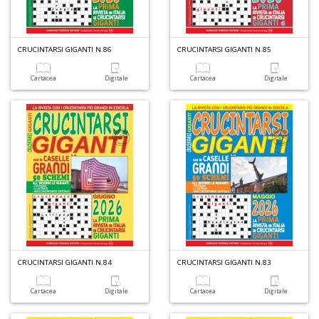
o
CRUCINTARSI GIGANTI N.86
CRUCINTARSI GIGANTI N.85
Cartacea
Digitale
Cartacea
Digitale
U
a
di
a
U
M
CRUCINTARSI GIGANTI N.84
CRUCINTARSI GIGANTI N.83
in
C
Cartacea
Digitale
Cartacea
Digitale
p
u