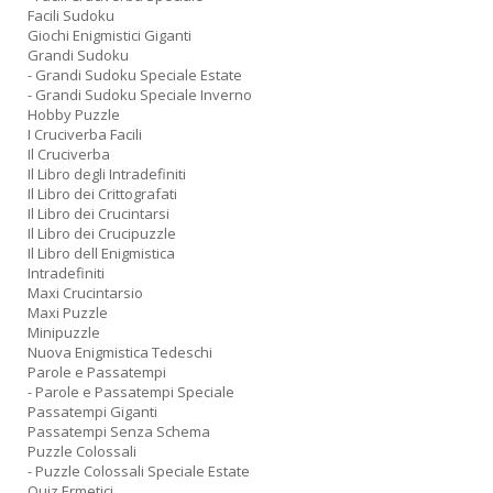
Facili Sudoku
Giochi Enigmistici Giganti
Grandi Sudoku
- Grandi Sudoku Speciale Estate
- Grandi Sudoku Speciale Inverno
Hobby Puzzle
I Cruciverba Facili
Il Cruciverba
Il Libro degli Intradefiniti
Il Libro dei Crittografati
Il Libro dei Crucintarsi
Il Libro dei Crucipuzzle
Il Libro dell Enigmistica
Intradefiniti
Maxi Crucintarsio
Maxi Puzzle
Minipuzzle
Nuova Enigmistica Tedeschi
Parole e Passatempi
- Parole e Passatempi Speciale
Passatempi Giganti
Passatempi Senza Schema
Puzzle Colossali
- Puzzle Colossali Speciale Estate
Quiz Ermetici