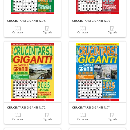
R
n
+
CRUCINTARSI GIGANTI N.74
CRUCINTARSI GIGANTI N.73
D
Cartacea
Digitale
Cartacea
Digitale
D
Q
n
+
D
CRUCINTARSI GIGANTI N.72
CRUCINTARSI GIGANTI N.71
Cartacea
Digitale
Cartacea
Digitale
A
L