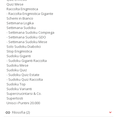
Quiz Mese
Raccolta Enigmistica
- Raccolta Enigmistica Gigante
Schemi in Bianco
Settimana Logika
Settimana Sudoku
- Settimana Sudoku Compiega
- Settimana Sudoku GDO
- Settimana Sudoku Mese
Solo Sudoku Diabolici
Stop Enigmistica
Sudoku Giganti
- Sudoku Giganti Raccolta
Sudoku Mese
Sudoku Quiz
- Sudoku Quiz Estate
- Sudoku Quiz Raccolta
Sudoku Top
Sudoku Varianti
Supercrucintarsi & Co.
Supertosti
Unisci i Puntini 20.000
Filosofia
(2)