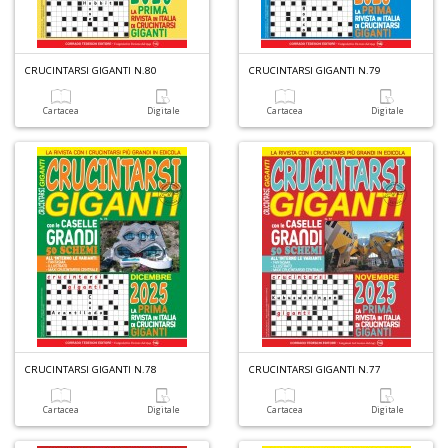
G
CRUCINTARSI GIGANTI N.80
CRUCINTARSI GIGANTI N.79
S
S
Cartacea
Digitale
Cartacea
Digitale
E
n
+
D
S
di
m
P
M
CRUCINTARSI GIGANTI N.78
CRUCINTARSI GIGANTI N.77
M
n
Cartacea
Digitale
Cartacea
Digitale
+
D