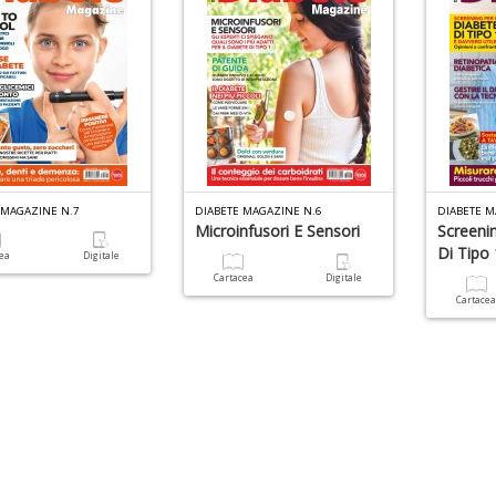
 MAGAZINE N.7
DIABETE MAGAZINE N.6
DIABETE M
Microinfusori E Sensori
Screenin
Di Tipo 
cea
Digitale
Cartacea
Digitale
Cartace