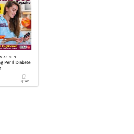
AGAZINE N.5
g Per Il Diabete
1
a
Digitale