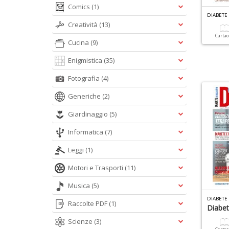
Comics
(1)
DIABETE
Creatività
(13)
Carta
Cucina
(9)
Enigmistica
(35)
Fotografia
(4)
Generiche
(2)
Giardinaggio
(5)
Informatica
(7)
Leggi
(1)
Motori e Trasporti
(11)
Musica
(5)
DIABETE
Raccolte PDF
(1)
Diabe
Scienze
(3)