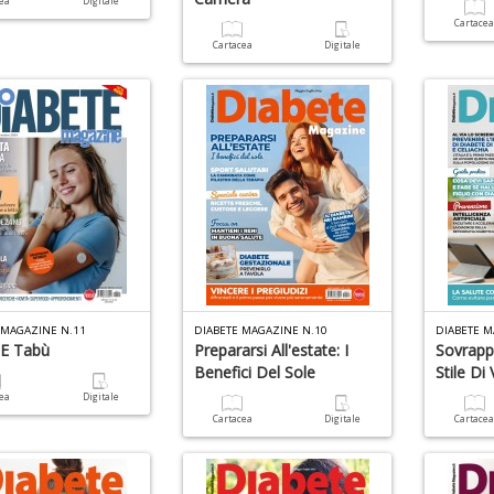
cea
Digitale
Cartace
Cartacea
Digitale
 MAGAZINE N.11
DIABETE MAGAZINE N.10
DIABETE M
 E Tabù
Prepararsi All'estate: I
Sovrapp
Benefici Del Sole
Stile Di 
cea
Digitale
Cartacea
Digitale
Cartace