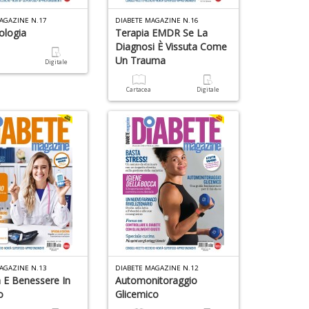
D
AGAZINE N.17
DIABETE MAGAZINE N.16
S
ologia
Terapia EMDR Se La
p
Diagnosi È Vissuta Come
u
Un Trauma
C
a
Digitale
a
G
-
P
n
C
Cartacea
Digitale
C
+
R
D
S
n
+
D
S
A
e
a
t
a
D
P
L
M
C
De
n
AGAZINE N.13
DIABETE MAGAZINE N.12
al
+
a E Benessere In
Automonitoraggio
M
D
o
Glicemico
n
+