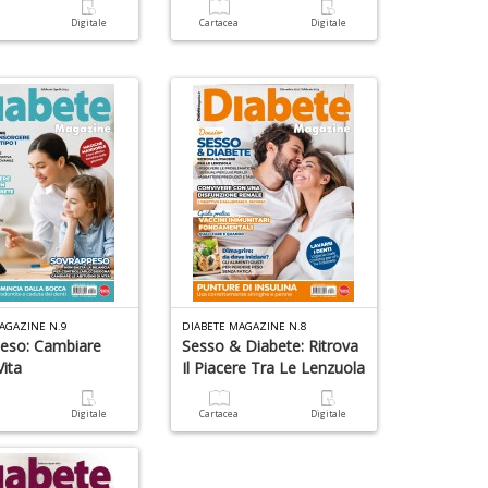
D
a
Digitale
Cartacea
Digitale
AGAZINE N.9
DIABETE MAGAZINE N.8
eso: Cambiare
Sesso & Diabete: Ritrova
Vita
Il Piacere Tra Le Lenzuola
a
Digitale
Cartacea
Digitale