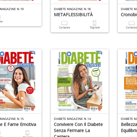
 MAGAZINE N.19
DIABETE MAGAZINE N.18
DIABETE M
METAFLESSIBILITÀ
Cronobi
cea
Cartacea
Digitale
Cartace
 MAGAZINE N.15
DIABETE MAGAZINE N.14
DIABETE M
te E Fame Emotiva
Convivere Con Il Diabete
Bellezz
Senza Fermare La
Equilibri
Carriera