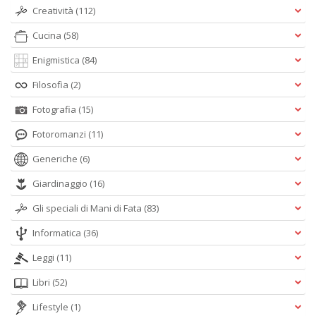
Creatività
(112)
A
L
Cucina
(58)
O
C
Enigmistica
(84)
n
Filosofia
(2)
Fotografia
(15)
Fotoromanzi
(11)
Generiche
(6)
Giardinaggio
(16)
Gli speciali di Mani di Fata
(83)
Informatica
(36)
Leggi
(11)
Libri
(52)
Lifestyle
(1)