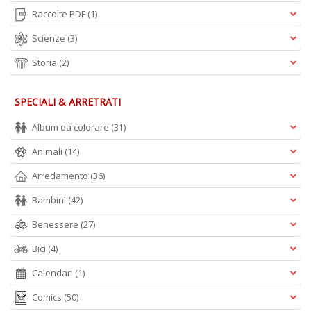
n
Raccolte PDF
(1)
+
D
Scienze
(3)
Storia
(2)
SPECIALI & ARRETRATI
M
Album da colorare
(31)
in
s
Animali
(14)
C
T
Arredamento
(36)
n
+
Bambini
(42)
D
Benessere
(27)
Bici
(4)
Calendari
(1)
Comics
(50)