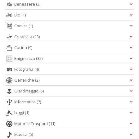
mi
Benessere
(3)
F
c
Bici
(1)
h
Comics
(1)
s
n
Creatività
(13)
ra
a
Cucina
(9)
8
e
Enigmistica
(35)
9
Y
Fotografia
(4)
&
R
Generiche
(2)
n
Giardinaggio
(5)
+
D
Informatica
(7)
Leggi
(1)
Motori e Trasporti
(11)
c
Musica
(5)
C