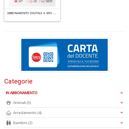
G
n
A
BBONAMENTO DIGITALE IL MIO COMPUTER IDEA + RACCOLTA PDF 2025
+
D
N
C
M
n
+
D
Categorie
IN ABBONAMENTO
Animali
(5)
Arredamento
(4)
Bambini
(2)
I