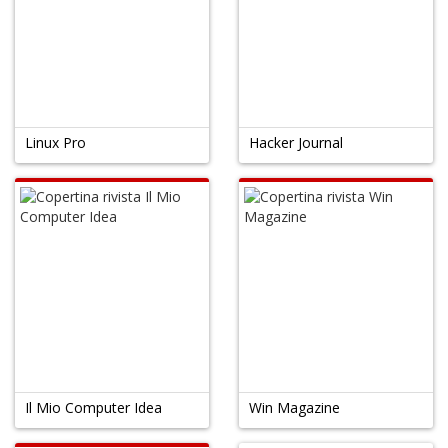
o
1
Linux Pro
Hacker Journal
n
in
di
6
f
+
Il Mio Computer Idea
Win Magazine
di
in