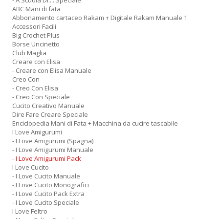
- A Scuola Di.....Speciale
ABC Mani di fata
Abbonamento cartaceo Rakam + Digitale Rakam Manuale 1
Accessori Facili
Big Crochet Plus
Borse Uncinetto
Club Maglia
Creare con Elisa
Fa
- Creare con Elisa Manuale
S
Creo Con
n
- Creo Con Elisa
+
- Creo Con Speciale
D
Cucito Creativo Manuale
Dire Fare Creare Speciale
Enciclopedia Mani di Fata + Macchina da cucire tascabile
I Love Amigurumi
- I Love Amigurumi (Spagna)
- I Love Amigurumi Manuale
- I Love Amigurumi Pack
M
I Love Cucito
c
- I Love Cucito Manuale
L
- I Love Cucito Monografici
N
- I Love Cucito Pack Extra
M
- I Love Cucito Speciale
n
I Love Feltro
+