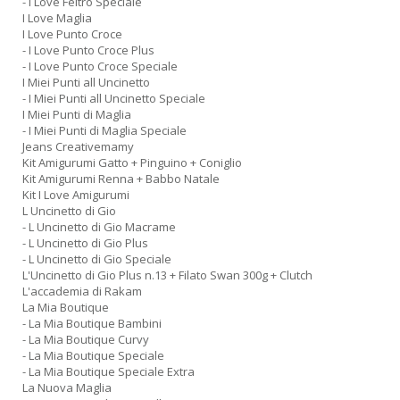
- I Love Feltro Speciale
D
I Love Maglia
I Love Punto Croce
- I Love Punto Croce Plus
- I Love Punto Croce Speciale
I Miei Punti all Uncinetto
- I Miei Punti all Uncinetto Speciale
C
I Miei Punti di Maglia
ai
- I Miei Punti di Maglia Speciale
pi
Jeans Creativemamy
D
Kit Amigurumi Gatto + Pinguino + Coniglio
D
Kit Amigurumi Renna + Babbo Natale
in
Kit I Love Amigurumi
D
L Uncinetto di Gio
n
- L Uncinetto di Gio Macrame
+
- L Uncinetto di Gio Plus
- L Uncinetto di Gio Speciale
D
L'Uncinetto di Gio Plus n.13 + Filato Swan 300g + Clutch
L'accademia di Rakam
La Mia Boutique
- La Mia Boutique Bambini
- La Mia Boutique Curvy
- La Mia Boutique Speciale
- La Mia Boutique Speciale Extra
La Nuova Maglia