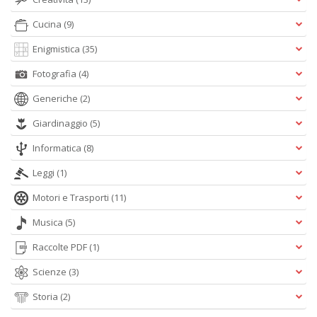
Cucina
(9)
Enigmistica
(35)
Fotografia
(4)
I
G
Generiche
(2)
P
C
Giardinaggio
(5)
la
S
Informatica
(8)
S
n
Leggi
(1)
+
D
Motori e Trasporti
(11)
Musica
(5)
Raccolte PDF
(1)
Scienze
(3)
L
G
Storia
(2)
S
d