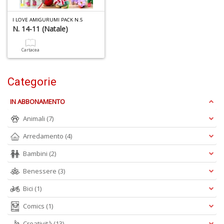
I LOVE AMIGURUMI PACK N.5
N. 14-11 (natale)
1
Cartacea
n
in
di
Categorie
IN ABBONAMENTO
Animali
(7)
Arredamento
(4)
U
Bambini
(2)
a
di
Benessere
(3)
a
Bici
(1)
a
C
Comics
(1)
Creatività
(13)