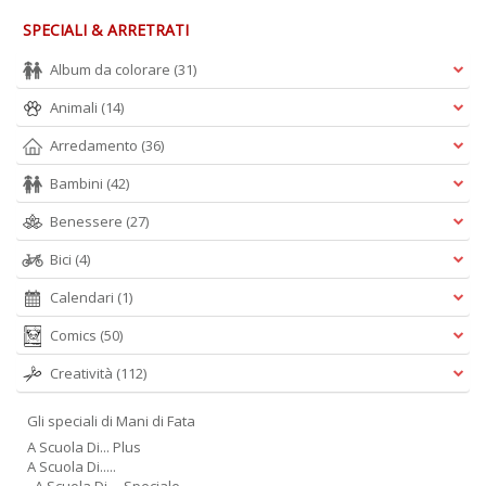
M
SPECIALI & ARRETRATI
S
S
Album da colorare
(31)
n
+
Animali
(14)
D
Arredamento
(36)
Bambini
(42)
Benessere
(27)
T
Bici
(4)
fa
R
Calendari
(1)
p
il
Comics
(50)
m
B
Creatività
(112)
d
N
Gli speciali di Mani di Fata
n
+
A Scuola Di... Plus
D
A Scuola Di.....