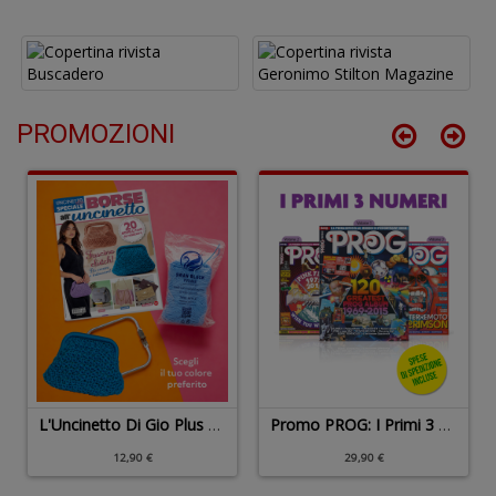
1
f
PROMOZIONI
A
a
a
G
S
L'Uncinetto Di Gio Plus N.13 + Filato Swan 300g + Clutch
Promo PROG: I Primi 3 Volumi
R
c
12,90 €
29,90 €
il
B