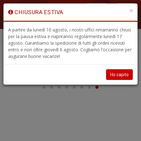
×
CHIUSURA ESTIVA
ACCEDI
A partire da lunedì 10 agosto, i nostri uffici rimarranno chiusi
per la pausa estiva e riapriranno regolarmente lunedì 17
ABBONAMENTI
ARRETRATI
Menù
agosto. Garantiamo la spedizione di tutti gli ordini ricevuti
entro e non oltre giovedì 6 agosto. Cogliamo l'occasione per
augurarvi buone vacanze!
Ho capito
U
a
c
L
M
B
-
C