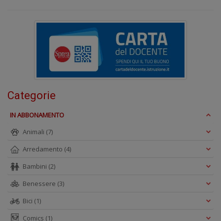
A
L
Categorie
O
C
IN ABBONAMENTO
n
Animali
(7)
Arredamento
(4)
Bambini
(2)
Benessere
(3)
Bici
(1)
Comics
(1)