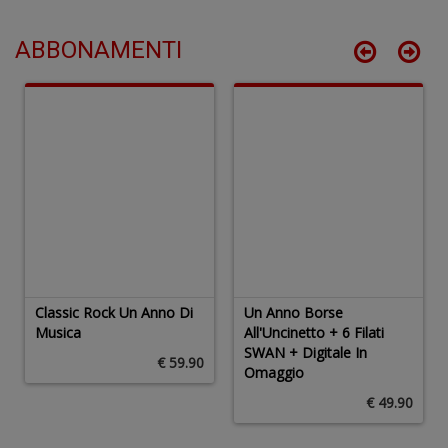
n
+
ABBONAMENTI
D
C
n
+
D
Classic Rock Un Anno Di
Un Anno Borse
Musica
All'Uncinetto + 6 Filati
S
SWAN + Digitale In
R
€ 59.90
Omaggio
P
C
€ 49.90
n
+
D