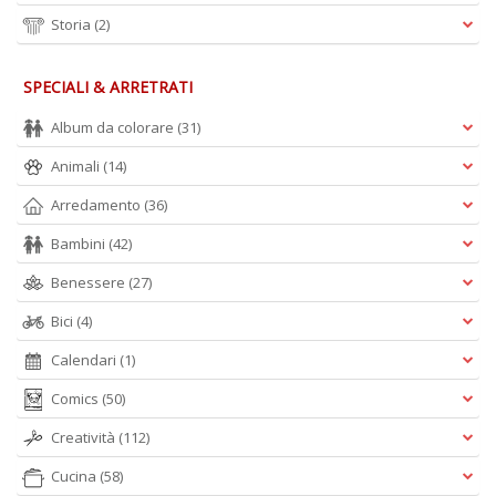
Storia
(2)
S
SPECIALI & ARRETRATI
e
i
Album da colorare
(31)
tr
ti
Animali
(14)
A
C
Arredamento
(36)
n
+
Bambini
(42)
D
Benessere
(27)
Bici
(4)
Calendari
(1)
D
Q
Comics
(50)
n
+
Creatività
(112)
D
Cucina
(58)