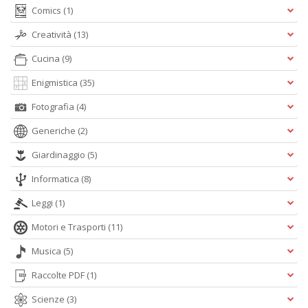
+
Comics
(1)
D
Creatività
(13)
Cucina
(9)
Enigmistica
(35)
D
t
Fotografia
(4)
al
Generiche
(2)
c
D
Giardinaggio
(5)
b
e
Informatica
(8)
s
S
Leggi
(1)
n
+
Motori e Trasporti
(11)
D
Musica
(5)
Raccolte PDF
(1)
Scienze
(3)