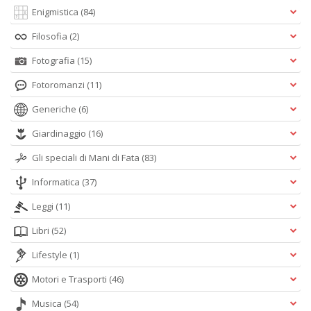
Enigmistica
(84)
Filosofia
(2)
M
Fotografia
(15)
P
n
Fotoromanzi
(11)
+
D
Generiche
(6)
Giardinaggio
(16)
Gli speciali di Mani di Fata
(83)
Informatica
(37)
Leggi
(11)
A
Libri
(52)
L
O
Lifestyle
(1)
C
n
Motori e Trasporti
(46)
Musica
(54)