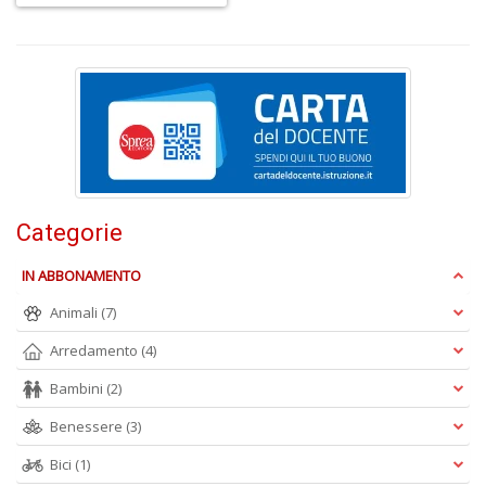
C
P
M
a
P
C
S
n
+
Categorie
D
IN ABBONAMENTO
Animali
(7)
Arredamento
(4)
U
M
Bambini
(2)
di
Benessere
(3)
F
Ar
Bici
(1)
n