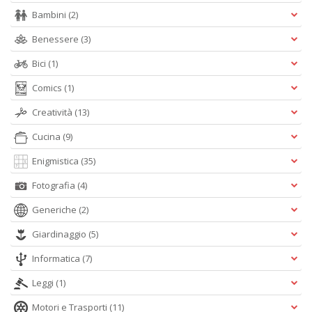
Bambini
(2)
Benessere
(3)
A
L
Bici
(1)
O
Comics
(1)
C
n
Creatività
(13)
Cucina
(9)
Enigmistica
(35)
Fotografia
(4)
Generiche
(2)
Giardinaggio
(5)
Informatica
(7)
Leggi
(1)
Motori e Trasporti
(11)