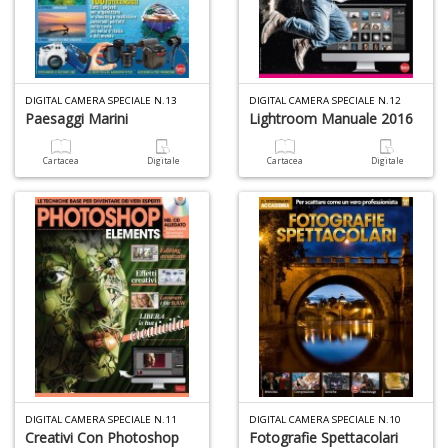
F
P
C
n
+
D
DIGITAL CAMERA SPECIALE N.13
DIGITAL CAMERA SPECIALE N.12
Paesaggi Marini
Lightroom Manuale 2016
Cartacea
Digitale
Cartacea
Digitale
Il
m
O
2
Il
M
G
S
n
+
D
DIGITAL CAMERA SPECIALE N.11
DIGITAL CAMERA SPECIALE N.10
Creativi Con Photoshop
Fotografie Spettacolari