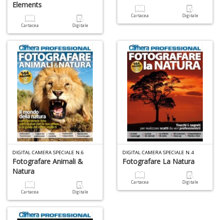
Elements
Cartacea
Digitale
Cartacea
Digitale
M
c
M
Di
C
M
n
+
D
DIGITAL CAMERA SPECIALE N.6
DIGITAL CAMERA SPECIALE N.4
Fotografare Animali &
Fotografare La Natura
Natura
Cartacea
Digitale
M
Cartacea
Digitale
S
c
M