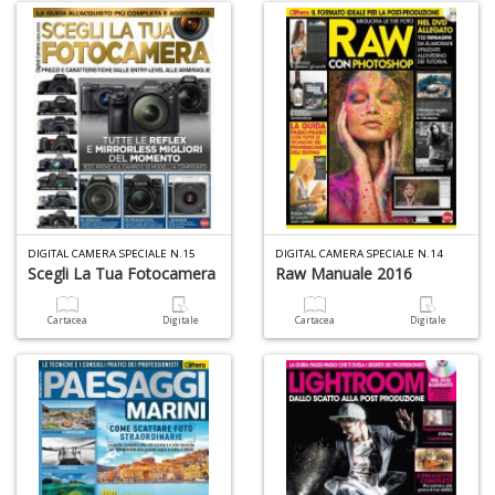
A
S
2
M
DIGITAL CAMERA SPECIALE N.15
DIGITAL CAMERA SPECIALE N.14
C
Scegli La Tua Fotocamera
Raw Manuale 2016
n
+
Cartacea
Digitale
Cartacea
Digitale
D
M
di