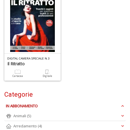
Ul
M
M
n
+
D
DIGITAL CAMERA SPECIALE N.3
C
Il Ritratto
di
c
Cartacea
Digitale
W
V
n
Categorie
+
D
IN ABBONAMENTO
Animali
(5)
Arredamento
(4)