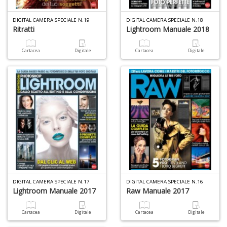
DIGITAL CAMERA SPECIALE N.19
DIGITAL CAMERA SPECIALE N.18
Ritratti
Lightroom Manuale 2018
A
Cartacea
Digitale
Cartacea
Digitale
di
a
a
B
d
DIGITAL CAMERA SPECIALE N.17
DIGITAL CAMERA SPECIALE N.16
A
Lightroom Manuale 2017
Raw Manuale 2017
à
M
Cartacea
Digitale
Cartacea
Digitale
D
C