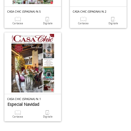
CASA CHIC (SPAGNA) N.5
CASA CHIC (SPAGNA) N.2
A
di
Cartacea
Digitale
Cartacea
Digitale
a
a
R
5
n
in
di
CASA CHIC (SPAGNA) N.1
Especial Navidad
Cartacea
Digitale