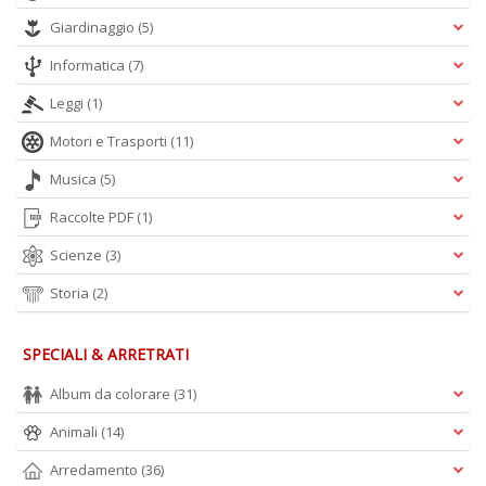
D
Giardinaggio
(5)
Informatica
(7)
Leggi
(1)
Motori e Trasporti
(11)
A
d
Musica
(5)
p
P
Raccolte PDF
(1)
D
M
Scienze
(3)
n
+
Storia
(2)
D
SPECIALI & ARRETRATI
Album da colorare
(31)
Animali
(14)
Arredamento
(36)