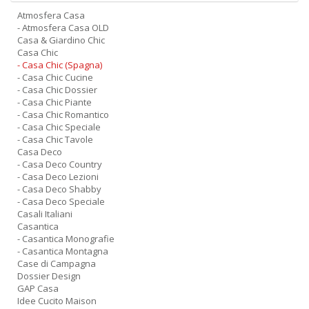
A
f
Atmosfera Casa
- Atmosfera Casa OLD
B
Casa & Giardino Chic
T
Casa Chic
G
- Casa Chic (Spagna)
n
- Casa Chic Cucine
+
- Casa Chic Dossier
D
- Casa Chic Piante
- Casa Chic Romantico
- Casa Chic Speciale
- Casa Chic Tavole
Casa Deco
D
- Casa Deco Country
- Casa Deco Lezioni
Q
- Casa Deco Shabby
n
- Casa Deco Speciale
+
Casali Italiani
D
Casantica
- Casantica Monografie
- Casantica Montagna
Case di Campagna
Dossier Design
GAP Casa
C
Idee Cucito Maison
G