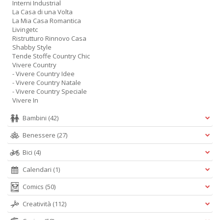
Interni Industrial
n
La Casa di una Volta
+
La Mia Casa Romantica
D
Livingetc
Ristrutturo Rinnovo Casa
Shabby Style
Tende Stoffe Country Chic
Vivere Country
- Vivere Country Idee
- Vivere Country Natale
- Vivere Country Speciale
Vivere In
A
L
Bambini
(42)
O
Benessere
(27)
C
n
Bici
(4)
Calendari
(1)
Comics
(50)
Creatività
(112)