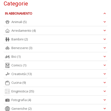
Categorie
P
pi
IN ABBONAMENTO
r
Animali
(5)
R
T
Arredamento
(4)
S
P
Bambini
(2)
Pi
n
Benessere
(3)
+
D
Bici
(1)
Comics
(1)
Creatività
(13)
Cucina
(9)
D
G
Enigmistica
(35)
St
M
Fotografia
(4)
S
n
Generiche
(2)
+