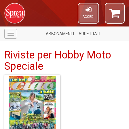
ACCEDI
ABBONAMENTI
ARRETRATI
Menù
Riviste per Hobby Moto
Speciale
4
n
in
di