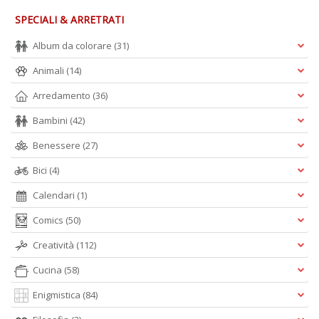
n
SPECIALI & ARRETRATI
+
D
Album da colorare
(31)
Animali
(14)
Arredamento
(36)
D
Bambini
(42)
t
al
Benessere
(27)
c
Bici
(4)
D
b
Calendari
(1)
e
s
Comics
(50)
S
n
Creatività
(112)
+
D
Cucina
(58)
Enigmistica
(84)