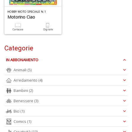
HOBBY MOTO SPECIALE N.1
Motorino Ciao
U
a
c
Cartacea
Digitale
Fa
C
M
Categorie
IN ABBONAMENTO
Animali
(5)
Arredamento
(4)
A
Bambini
(2)
a
R
Benessere
(3)
E
Bici
(1)
Comics
(1)
Creatività
(13)