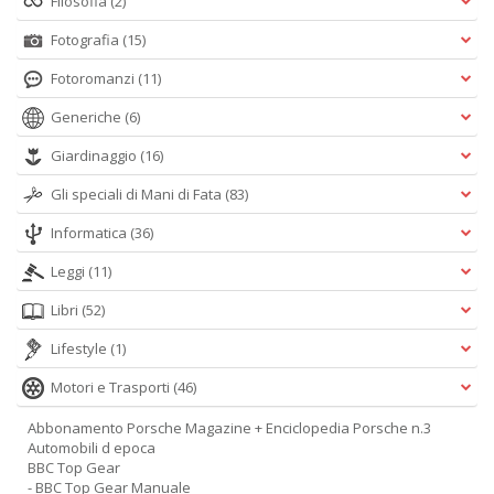
Filosofia
(2)
Fotografia
(15)
Fotoromanzi
(11)
V
Generiche
(6)
p
e
Giardinaggio
(16)
n
s
Gli speciali di Mani di Fata
(83)
il
n
Informatica
(36)
r
il
Leggi
(11)
de
e
Libri
(52)
H
Lifestyle
(1)
n
+
Motori e Trasporti
(46)
D
Abbonamento Porsche Magazine + Enciclopedia Porsche n.3
Automobili d epoca
BBC Top Gear
- BBC Top Gear Manuale