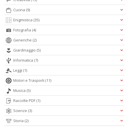
Cucina
(9)
P
Enigmistica
(35)
F
C
Fotografia
(4)
R
Generiche
(2)
S
n
Giardinaggio
(5)
+
D
Informatica
(7)
Leggi
(1)
Motori e Trasporti
(11)
P
Musica
(5)
e
m
Raccolte PDF
(1)
d
Scienze
(3)
G
Ci
Storia
(2)
R
S