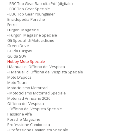
- BBC Top Gear Raccolta Pdf (digitale)
S
- BBC Top Gear Speciale
G
- BBC Top Gear Youngtimer
n
Enciclopedia Porsche
+
Ferro
D
Furgoni Magazine
- Furgoni Magazine Speciale
Gli Speciali di Motociclismo
Green Drive
Guida Furgoni
Guida SUV
I
Hobby Moto Speciale
C
I Manuali di Officina del Vespista
- I Manuali di Officina del Vespista Speciale
Fa
Moto D'Epoca
n
Moto Tours
+
Motociclismo Motorrad
D
- Motociclismo Motorrad Speciale
Motorrad Annuario 2026
Officina del Vespista
- Officina del Vespista Speciale
Passione Alfa
Porsche Magazine
Professione Camionista
- Professione Camionista Speciale