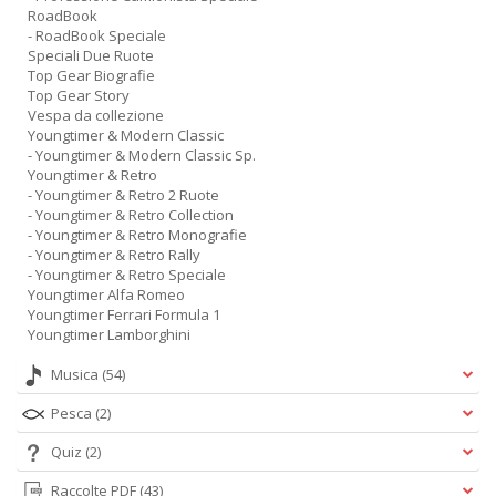
RoadBook
A
- RoadBook Speciale
L
Speciali Due Ruote
O
Top Gear Biografie
C
Top Gear Story
n
Vespa da collezione
Youngtimer & Modern Classic
- Youngtimer & Modern Classic Sp.
Youngtimer & Retro
- Youngtimer & Retro 2 Ruote
- Youngtimer & Retro Collection
- Youngtimer & Retro Monografie
- Youngtimer & Retro Rally
- Youngtimer & Retro Speciale
Youngtimer Alfa Romeo
Youngtimer Ferrari Formula 1
Youngtimer Lamborghini
Musica
(54)
Pesca
(2)
Quiz
(2)
Raccolte PDF
(43)