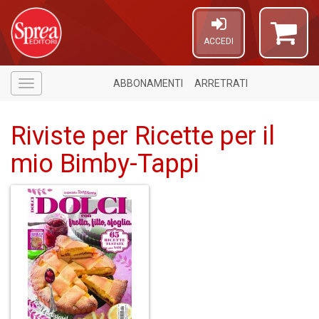
ACCEDI
ABBONAMENTI
ARRETRATI
Menù
Riviste per Ricette per il
mio Bimby-Tappi
U
a
c
L
M
B