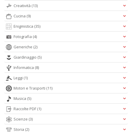
Creatività
(13)
Cucina
(9)
R
Enigmistica
(35)
c
Fotografia
(4)
il
B
Generiche
(2)
C
C
Giardinaggio
(5)
S
n
Informatica
(8)
+
D
Leggi
(1)
Motori e Trasporti
(11)
Musica
(5)
B
Raccolte PDF
(1)
cl
L
Scienze
(3)
S
Storia
(2)
n