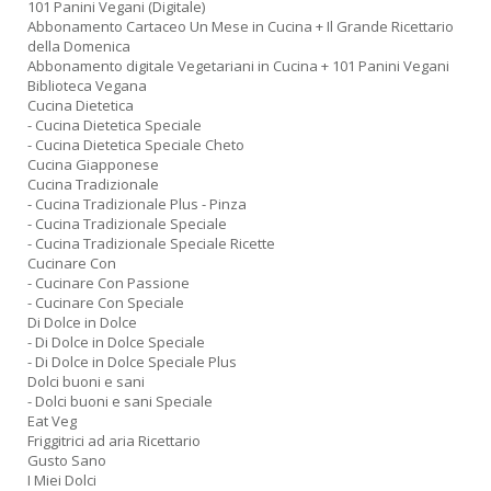
101 Panini Vegani (Digitale)
s
Abbonamento Cartaceo Un Mese in Cucina + Il Grande Ricettario
la
della Domenica
r
Abbonamento digitale Vegetariani in Cucina + 101 Panini Vegani
r
Biblioteca Vegana
di
Cucina Dietetica
c
- Cucina Dietetica Speciale
M
- Cucina Dietetica Speciale Cheto
M
Cucina Giapponese
n
Cucina Tradizionale
+
- Cucina Tradizionale Plus - Pinza
D
- Cucina Tradizionale Speciale
- Cucina Tradizionale Speciale Ricette
Cucinare Con
- Cucinare Con Passione
- Cucinare Con Speciale
Di Dolce in Dolce
- Di Dolce in Dolce Speciale
C
- Di Dolce in Dolce Speciale Plus
n
Dolci buoni e sani
+
- Dolci buoni e sani Speciale
D
Eat Veg
Friggitrici ad aria Ricettario
Gusto Sano
I Miei Dolci