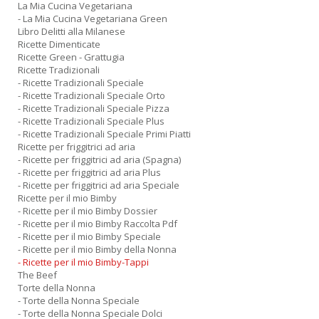
La Mia Cucina Vegetariana
- La Mia Cucina Vegetariana Green
S
Libro Delitti alla Milanese
R
Ricette Dimenticate
P
Ricette Green - Grattugia
C
Ricette Tradizionali
n
- Ricette Tradizionali Speciale
+
- Ricette Tradizionali Speciale Orto
D
- Ricette Tradizionali Speciale Pizza
- Ricette Tradizionali Speciale Plus
- Ricette Tradizionali Speciale Primi Piatti
Ricette per friggitrici ad aria
- Ricette per friggitrici ad aria (Spagna)
- Ricette per friggitrici ad aria Plus
- Ricette per friggitrici ad aria Speciale
Ricette per il mio Bimby
- Ricette per il mio Bimby Dossier
- Ricette per il mio Bimby Raccolta Pdf
A
- Ricette per il mio Bimby Speciale
L
- Ricette per il mio Bimby della Nonna
O
- Ricette per il mio Bimby-Tappi
C
The Beef
n
Torte della Nonna
- Torte della Nonna Speciale
- Torte della Nonna Speciale Dolci