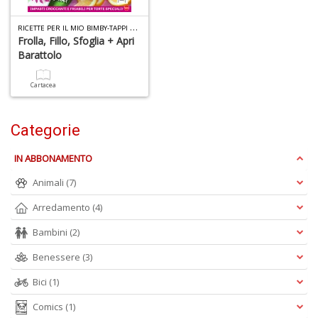
-
C
R
ICETTE PER IL MIO BIMBY-TAPPI N.1
Frolla, Fillo, Sfoglia + Apri
Barattolo
1
Cartacea
f
Categorie
IN ABBONAMENTO
Animali
(7)
Arredamento
(4)
A
a
Bambini
(2)
a
G
Benessere
(3)
S
Bici
(1)
Comics
(1)