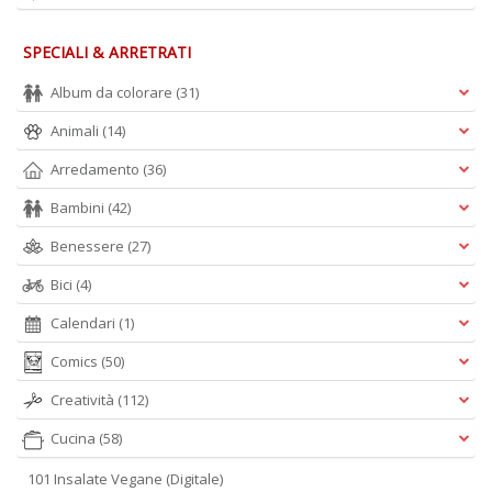
+
D
SPECIALI & ARRETRATI
Album da colorare
(31)
Animali
(14)
B
Arredamento
(36)
S
C
Bambini
(42)
R
M
Benessere
(27)
n
+
Bici
(4)
D
Calendari
(1)
Comics
(50)
Creatività
(112)
Cucina
(58)
101 Insalate Vegane (Digitale)
R