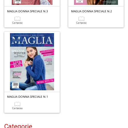
1
n
MAGLIA DONNA SPECIALE N.3
MAGLIA DONNA SPECIALE N.2
in
di
Cartacea
Cartacea
6
n
in
di
MAGLIA DONNA SPECIALE N.1
Cartacea
C
Categorie
M