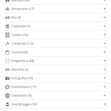
Bambini
(42)
Benessere
(27)
Bici
(4)
I
Calendari
(1)
s
d
Comics
(50)
p
Creatività
(112)
H
K
Cucina
(58)
2
n
Enigmistica
(84)
+
D
Filosofia
(2)
Fotografia
(15)
Fotoromanzi
(11)
G
Generiche
(6)
e
b
Giardinaggio
(16)
c