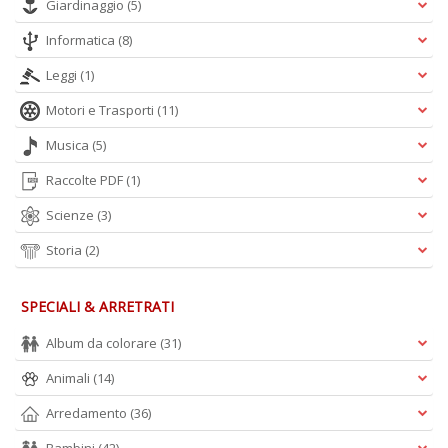
Giardinaggio
(5)
C
D
Informatica
(8)
S
Leggi
(1)
n
+
Motori e Trasporti
(11)
D
Musica
(5)
Raccolte PDF
(1)
Scienze
(3)
Storia
(2)
P
il
SPECIALI & ARRETRATI
r
d
Album da colorare
(31)
W
Animali
(14)
V
n
Arredamento
(36)
+
D