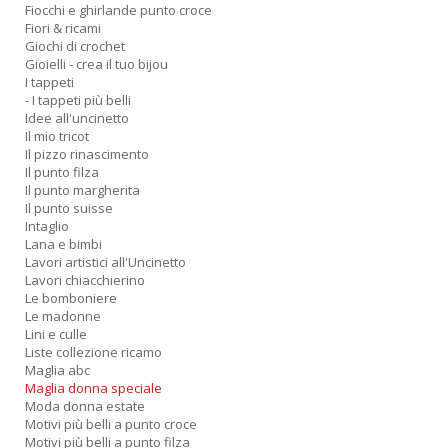
Fiocchi e ghirlande punto croce
Fiori & ricami
Giochi di crochet
Gioielli - crea il tuo bijou
I tappeti
- I tappeti più belli
Idee all'uncinetto
Il mio tricot
Il pizzo rinascimento
Il punto filza
Il punto margherita
Il punto suisse
Intaglio
Lana e bimbi
Lavori artistici all'Uncinetto
Lavori chiacchierino
Le bomboniere
Le madonne
Lini e culle
Liste collezione ricamo
Maglia abc
Maglia donna speciale
Moda donna estate
Motivi più belli a punto croce
Motivi più belli a punto filza