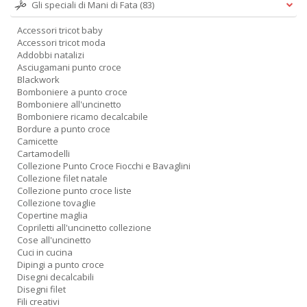
Gli speciali di Mani di Fata
(83)
in
a
Accessori tricot baby
P
Accessori tricot moda
V
Addobbi natalizi
n
Asciugamani punto croce
+
Blackwork
D
Bomboniere a punto croce
Bomboniere all'uncinetto
Bomboniere ricamo decalcabile
Bordure a punto croce
Camicette
Cartamodelli
Collezione Punto Croce Fiocchi e Bavaglini
Collezione filet natale
Collezione punto croce liste
A
Collezione tovaglie
L
Copertine maglia
O
Copriletti all'uncinetto collezione
C
Cose all'uncinetto
n
Cuci in cucina
Dipingi a punto croce
Disegni decalcabili
Disegni filet
Fili creativi