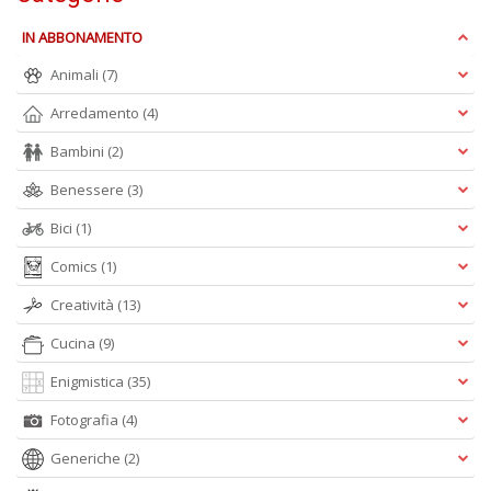
n
+
IN ABBONAMENTO
D
Animali
(7)
Arredamento
(4)
Bambini
(2)
M
Benessere
(3)
di
F
Bici
(1)
P
C
Comics
(1)
n
Creatività
(13)
+
D
Cucina
(9)
Enigmistica
(35)
Fotografia
(4)
D
Generiche
(2)
a
i