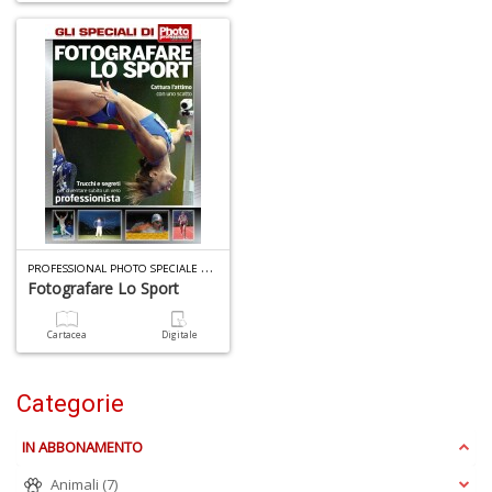
n
+
D
A
L
P
ROFESSIONAL PHOTO SPECIALE N.5
O
Fotografare Lo Sport
C
n
Cartacea
Digitale
Categorie
IN ABBONAMENTO
Animali
(7)