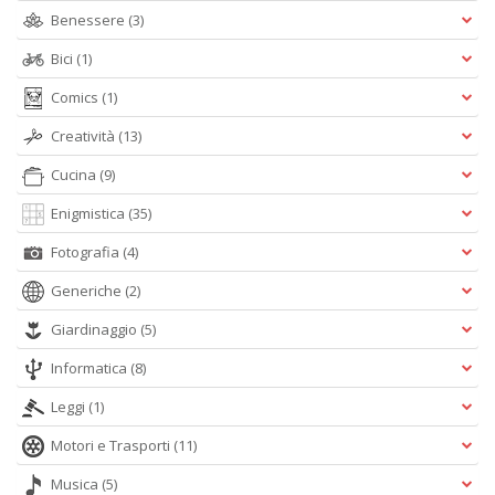
D
Benessere
(3)
Bici
(1)
Comics
(1)
O
Creatività
(13)
a
d
Cucina
(9)
B
Enigmistica
(35)
S
Tu
Fotografia
(4)
p
C
Generiche
(2)
S
T
Giardinaggio
(5)
n
+
Informatica
(8)
D
Leggi
(1)
Motori e Trasporti
(11)
Musica
(5)