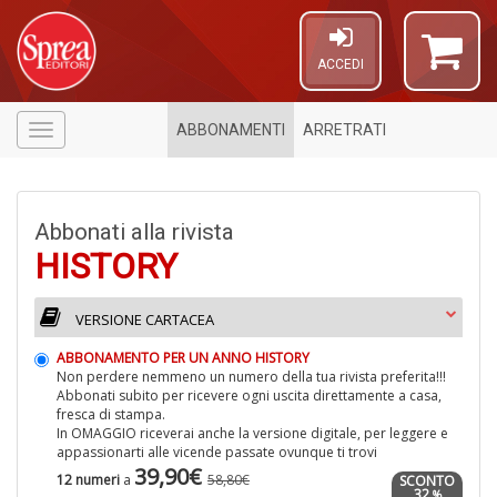
ACCEDI
ABBONAMENTI
ARRETRATI
Menù
Abbonati alla rivista
HISTORY
VERSIONE CARTACEA
6
ABBONAMENTO PER UN ANNO HISTORY
f
Non perdere nemmeno un numero della tua rivista preferita!!!
+
Abbonati subito per ricevere ogni uscita direttamente a casa,
M
fresca di stampa.
Fr
In OMAGGIO riceverai anche la versione digitale, per leggere e
El
appassionarti alle vicende passate ovunque ti trovi
39,90€
12 numeri
a
58,80€
SCONTO
32
%