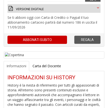
VERSIONE DIGITALE
C
J
Se ti abboni oggi con Carta di Credito o Paypal il tuo
abbonamento cartaceo partirà dal numero 186 in uscita il
11/09/2026
ABBONATI
SUBITO
REGALA
4
n
in
di
Informazioni
Carta del Docente
INFORMAZIONI SU HISTORY
History è la rivista di riferimento per tutti gli appassionati di
storia. All'interno sono presenti contenuti esclusivi e
S
approfondimenti autorevoli che accompagnano il lettore in
fi
un viaggio affascinante tra gli eventi, i personaggi e le civiltà
M
che hanno segnato il passato. Con articoli curati da esperti,
al