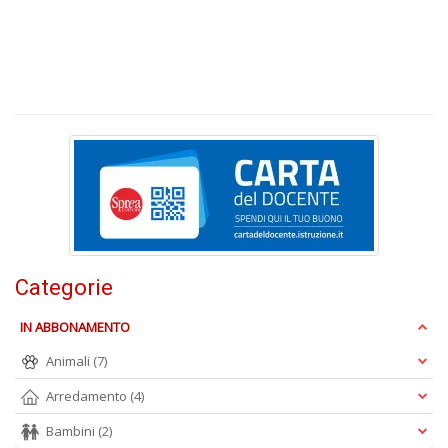
A
T
U
S
n
+
D
E
Categorie
c
Tu
IN ABBONAMENTO
p
C
Animali
(7)
S
Arredamento
(4)
T
n
Bambini
(2)
+