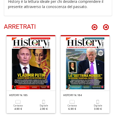
History è la lettura ideale per chi desidera comprendere il
u
presente attraverso la conoscenza del passato.
M
n
+
D
ARRETRATI
R
M
di
F
tu
i
p
n
+
D
HISTORY N.185
HISTORY N.184
Cartacea
Digitale
Cartacea
Digitale
4.90 €
2.90 €
6.90 €
3.90 €