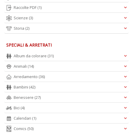
A
Raccolte PDF
(1)
e
Y
Scienze
(3)
V
lo
Storia
(2)
Y
n
+
SPECIALI & ARRETRATI
D
Album da colorare
(31)
Animali
(14)
Arredamento
(36)
Bambini
(42)
Benessere
(27)
A
L
Bici
(4)
O
C
Calendari
(1)
n
Comics
(50)