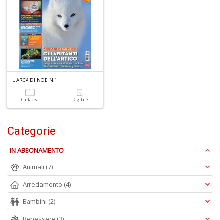
D
C
ai
pi
L ARCA DI NOE N.1
D
D
Cartacea
Digitale
in
D
n
Categorie
+
D
IN ABBONAMENTO
Animali
(7)
Arredamento
(4)
Bambini
(2)
Benessere
(3)