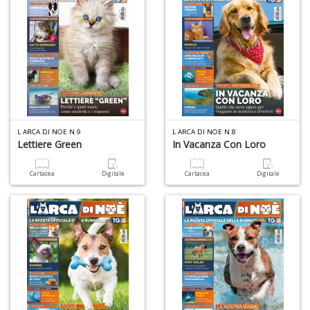
I
G
P
C
la
L ARCA DI NOE N.9
L ARCA DI NOE N.8
S
Lettiere Green
In Vacanza Con Loro
S
n
Cartacea
Digitale
Cartacea
Digitale
+
D
L
G
S
d