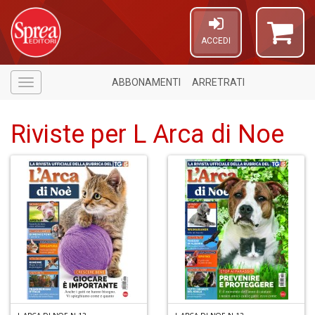
ACCEDI
ABBONAMENTI
ARRETRATI
Menù
Riviste per L Arca di Noe
6
f
+
di
in
r