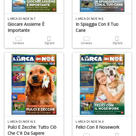
M
S
S
L ARCA DI NOE N.7
L ARCA DI NOE N.6
n
Giocare Assieme È
In Spiaggia Con Il Tuo
+
Importante
Cane
D
Cartacea
Digitale
Cartacea
Digitale
T
fa
R
p
il
m
B
d
N
n
L ARCA DI NOE N.5
L ARCA DI NOE N.4
+
Pulci E Zecche: Tutto Ciò
Felici Con Il Nosework
D
Che C'è Da Sapere