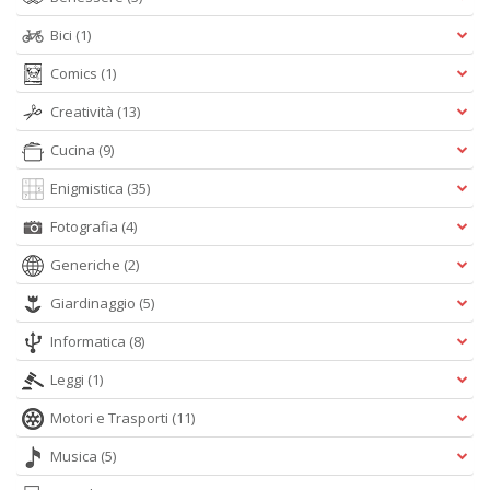
A
L
Bici
(1)
O
Comics
(1)
C
n
Creatività
(13)
Cucina
(9)
Enigmistica
(35)
Fotografia
(4)
Generiche
(2)
Giardinaggio
(5)
Informatica
(8)
Leggi
(1)
Motori e Trasporti
(11)
Musica
(5)