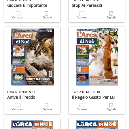
L ARCA DI NOE N.13
L ARCA DI NOE N.12
Giocare È Importante
Stop Ai Parassiti
Cartacea
Digitale
Cartacea
Digitale
1
n
in
di
U
a
L ARCA DI NOE N.11
L ARCA DI NOE N.10
Arriva Il Freddo
Il Regalo Giusto Per Lui
di
a
a
Cartacea
Digitale
Cartacea
Digitale
C