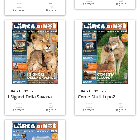
Cartacea
Digitale
Cartacea
Digitale
Fa
S
n
+
D
L ARCA DI NOE N.3
L ARCA DI NOE N.2
I Signori Della Savana
Come Sta Il Lupo?
M
c
Cartacea
Digitale
Cartacea
Digitale
L
N
M
n
+