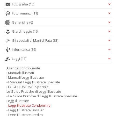
n
Fotografia
(15)
+
Fotoromanzi
(11)
D
Generiche
(6)
Giardinaggio
(16)
Gli speciali di Mani di Fata
(83)
Cr
&
Informatica
(36)
V
n
Leggi
(11)
+
D
Agenda Contribuente
I Manuali Illustrati
I Manuali Leggi Illustrate
- I Manuali Leggi Illustrate Speciale
LEGGI ILLUSTRATE Speciale
Le Guide Pratiche di Leggi Illustrate
S
- Le Guide Pratiche di Leggi Illustrate Speciale
S
Leggi Illustrate
n
- Leggi Illustrate Condominio
+
- Leggi Illustrate Dossier
- Leggi Illustrate Eredita
D