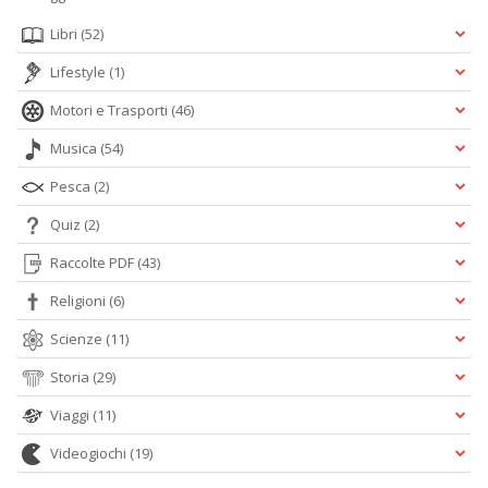
Libri
(52)
Lifestyle
(1)
Motori e Trasporti
(46)
Musica
(54)
A
Pesca
(2)
L
O
Quiz
(2)
C
n
Raccolte PDF
(43)
Religioni
(6)
Scienze
(11)
Storia
(29)
Viaggi
(11)
Videogiochi
(19)