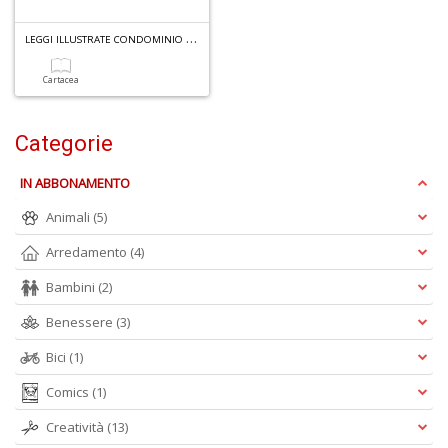
L
EGGI ILLUSTRATE CONDOMINIO N.1
Cartacea
A
a
R
Categorie
IN ABBONAMENTO
Animali
(5)
Arredamento
(4)
4
n
Bambini
(2)
in
di
Benessere
(3)
Bici
(1)
Comics
(1)
Creatività
(13)