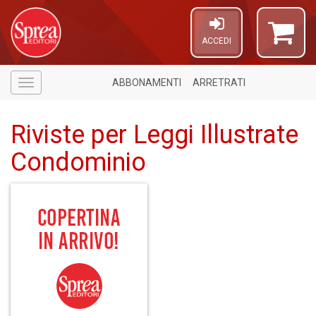
ACCEDI
ABBONAMENTI
ARRETRATI
Menù
Riviste per Leggi Illustrate
Condominio
A
a
a
V
lo
Y