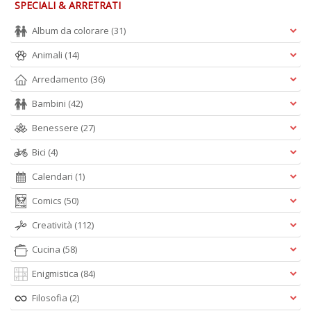
SPECIALI & ARRETRATI
Album da colorare
(31)
O
Animali
(14)
P
c
Arredamento
(36)
b
Il
Bambini
(42)
M
Benessere
(27)
O
P
Bici
(4)
n
+
Calendari
(1)
D
Comics
(50)
Creatività
(112)
Cucina
(58)
Enigmistica
(84)
Cr
Filosofia
(2)
G