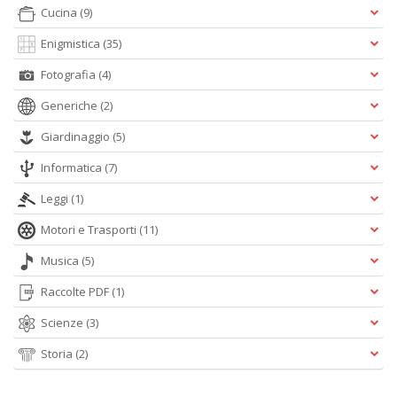
3
Cucina
(9)
g
s
Enigmistica
(35)
M
Fotografia
(4)
al
u
Generiche
(2)
M
n
Giardinaggio
(5)
+
D
Informatica
(7)
Leggi
(1)
Motori e Trasporti
(11)
J
Musica
(5)
U
Raccolte PDF
(1)
F
S
Scienze
(3)
n
+
Storia
(2)
D