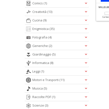
Comics
(1)
MILLELIB
Creatività
(13)
Carta
Cucina
(9)
Enigmistica
(35)
Fotografia
(4)
Generiche
(2)
Giardinaggio
(5)
Informatica
(8)
Leggi
(1)
Motori e Trasporti
(11)
Musica
(5)
Raccolte PDF
(1)
Scienze
(3)