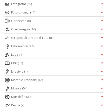
M
Fotografia
(15)
C
I
Fotoromanzi
(11)
n
Generiche
(6)
+
D
Giardinaggio
(16)
Gli speciali di Mani di Fata
(83)
Informatica
(37)
Ri
Leggi
(11)
c
e
Libri
(52)
ri
V
Lifestyle
(1)
lo
Motori e Trasporti
(46)
Y
n
Musica
(54)
+
D
Non definita
(1)
Pesca
(2)