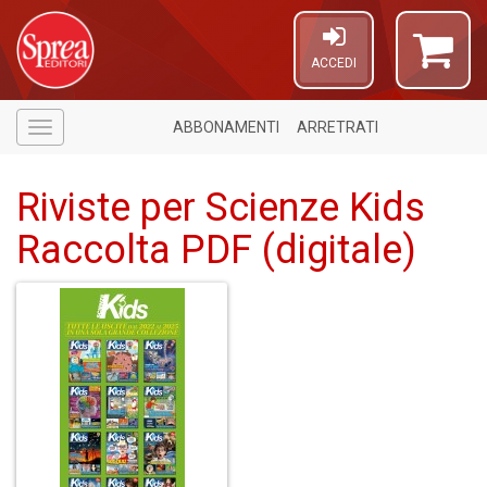
ACCEDI
ABBONAMENTI
ARRETRATI
Menù
Riviste per Scienze Kids
Raccolta PDF (digitale)
1
n
in
di