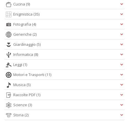
Cucina
(9)
Enigmistica
(35)
P
C
Fotografia
(4)
C
S
Generiche
(2)
n
+
Giardinaggio
(5)
D
Informatica
(8)
Leggi
(1)
Motori e Trasporti
(11)
R
Musica
(5)
ri
C
Raccolte PDF
(1)
T
S
Scienze
(3)
n
+
Storia
(2)
D