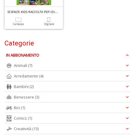
6
S
CIENZE KIDS RACCOLTA PDF (DIGITALE) N.1
n
in
di
Cartacea
Digitale
Categorie
IN ABBONAMENTO
Animali
(7)
A
Arredamento
(4)
p
u
Bambini
(2)
a
a
Benessere
(3)
C
G
Bici
(1)
Comics
(1)
Creatività
(13)