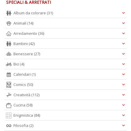
SPECIALI & ARRETRATI
Album da colorare
(31)
C
Animali
(14)
B
di
Arredamento
(36)
C
la
Bambini
(42)
S
n
Benessere
(27)
+
Bici
(4)
D
Calendari
(1)
Comics
(50)
Creatività
(112)
Cucina
(58)
C
Enigmistica
(84)
d
C
Filosofia
(2)
Il