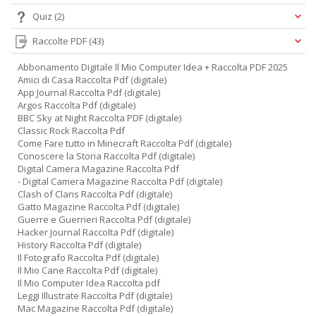
Quiz
(2)
M
Raccolte PDF
(43)
Ai
P
Abbonamento Digitale Il Mio Computer Idea + Raccolta PDF 2025
1
Amici di Casa Raccolta Pdf (digitale)
e
App Journal Raccolta Pdf (digitale)
Argos Raccolta Pdf (digitale)
M
BBC Sky at Night Raccolta PDF (digitale)
M
Classic Rock Raccolta Pdf
M
Come Fare tutto in Minecraft Raccolta Pdf (digitale)
M
Conoscere la Storia Raccolta Pdf (digitale)
n
Digital Camera Magazine Raccolta Pdf
+
- Digital Camera Magazine Raccolta Pdf (digitale)
D
Clash of Clans Raccolta Pdf (digitale)
Gatto Magazine Raccolta Pdf (digitale)
Guerre e Guerrieri Raccolta Pdf (digitale)
Hacker Journal Raccolta Pdf (digitale)
History Raccolta Pdf (digitale)
Il Fotografo Raccolta Pdf (digitale)
Il Mio Cane Raccolta Pdf (digitale)
Il Mio Computer Idea Raccolta pdf
Leggi Illustrate Raccolta Pdf (digitale)
A
Mac Magazine Raccolta Pdf (digitale)