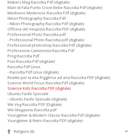
L
Makers Mag Raccolta Pdf (digitale)
O
Mani di Fata Punto Croce Bebe Raccolta Pdf (digitale)
C
Medioevo Misterioso Raccolta Pdf (digitale)
n
Nikon Photography Raccolta Pdf
- Nikon Photography Raccolta Pdf (digitale)
Officina del Vespista Raccolta PDF (digitale)
Professional Photo Raccolta pdf
- Professional Photo Raccolta pdf (digitale)
Professional photoshop Raccolta Pdf (digitale)
Professione Camionista Raccolta Pdf
Prog Raccolta Pdf
Psm Raccolta Pdf (digitale)
Raccolta Pdf Linux
- Raccolta Pdf Linux (digitale)
Ricette per la mia friggitrice ad aria Raccolta PDF (digitale)
Science World Focus Raccolta Pdf (digitale)
Scienze Kids Raccolta PDF (digitale)
Ubuntu Facile Speciale
- Ubuntu Facile Speciale (digitale)
We Veg Raccolta PDF (Digitale)
Win Magazine Raccolta pdf
Youngtimer & Modern Classic Raccolta Pdf (digitale)
Youngtimer & Retro Raccolta PDF (digitale)
Religioni
(6)