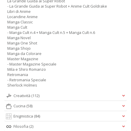
La Grande Guida ai Super Robot
Ci
- La Grande Guida ai Super Robot + Anime Cult Goldrake
M
Libri di Anime
n
Locandine Anime
+
Manga Classic
D
Manga Cult
- Manga Cult n.4 + Manga Cult n.5 + Manga Cult n.6
Manga Novel
Manga One Shot
Manga Shojo
Manga da Colorare
1
Master Magazine
d
- Master Magazine Speciale
H
Mila e Shiro Romanzo
R
Retromania
Vi
- Retromania Speciale
n
Sherlock Holmes
+
D
Creatività
(112)
Cucina
(58)
Enigmistica
(84)
Filosofia
(2)