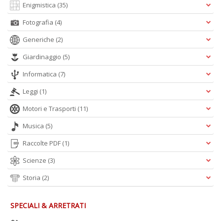
Enigmistica
(35)
Fotografia
(4)
Generiche
(2)
Giardinaggio
(5)
Informatica
(7)
E
G
Leggi
(1)
St
M
Motori e Trasporti
(11)
S
n
Musica
(5)
+
D
Raccolte PDF
(1)
Scienze
(3)
Storia
(2)
V
SPECIALI & ARRETRATI
al
t