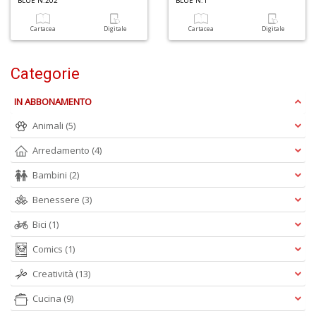
BLUE N.202
BLUE N.1
Cartacea
Digitale
Cartacea
Digitale
6
n
in
Categorie
di
IN ABBONAMENTO
Animali
(5)
Arredamento
(4)
Bambini
(2)
U
Benessere
(3)
a
Bici
(1)
di
a
Comics
(1)
a
Il
Creatività
(13)
M
C
Cucina
(9)
I