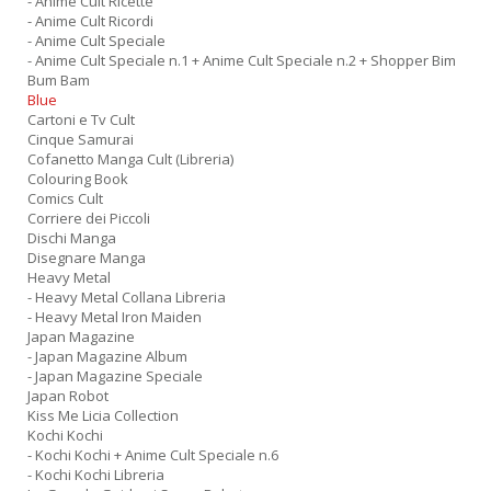
- Anime Cult Ricette
D
- Anime Cult Ricordi
- Anime Cult Speciale
- Anime Cult Speciale n.1 + Anime Cult Speciale n.2 + Shopper Bim
Bum Bam
Blue
Cartoni e Tv Cult
Cinque Samurai
Cofanetto Manga Cult (Libreria)
Colouring Book
N
Comics Cult
E
Corriere dei Piccoli
T
Dischi Manga
n
Disegnare Manga
+
Heavy Metal
D
- Heavy Metal Collana Libreria
- Heavy Metal Iron Maiden
Japan Magazine
- Japan Magazine Album
- Japan Magazine Speciale
Japan Robot
Kiss Me Licia Collection
Il
Kochi Kochi
ri
- Kochi Kochi + Anime Cult Speciale n.6
d
- Kochi Kochi Libreria
t