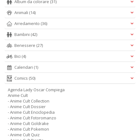
Album da colorare
(31)
d
R
Animali
(14)
H
K
Arredamento
(36)
S
n
Bambini
(42)
+
D
Benessere
(27)
Bici
(4)
Calendari
(1)
Comics
(50)
6
m
Agenda Lady Oscar Compiega
p
Anime Cult
c
- Anime Cult Collection
le
- Anime Cult Dossier
u
- Anime Cult Enciclopedia
C
- Anime Cult Fotoromanzo
C
- Anime Cult Goldrake
P
- Anime Cult Pokemon
n
- Anime Cult Quiz
+