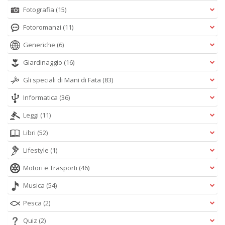
Fotografia
(15)
A
Fotoromanzi
(11)
L
O
Generiche
(6)
C
n
Giardinaggio
(16)
Gli speciali di Mani di Fata
(83)
Informatica
(36)
Leggi
(11)
Libri
(52)
Lifestyle
(1)
Motori e Trasporti
(46)
Musica
(54)
Pesca
(2)
Quiz
(2)