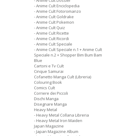
- Anime Cult Dossier
- Anime Cult Enciclopedia
- Anime Cult Fotoromanzo
- Anime Cult Goldrake
- Anime Cult Pokemon
- Anime Cult Quiz
- Anime Cult Ricette
- Anime Cult Ricordi
- Anime Cult Speciale
- Anime Cult Speciale n.1 + Anime Cult
Speciale n.2 + Shopper Bim Bum Bam
Blue
Cartoni e Tv Cult
Cinque Samurai
Cofanetto Manga Cult (Libreria)
Colouring Book
Comics Cult
Corriere dei Piccoli
Dischi Manga
Disegnare Manga
Heavy Metal
- Heavy Metal Collana Libreria
- Heavy Metal Iron Maiden
Japan Magazine
- Japan Magazine Album