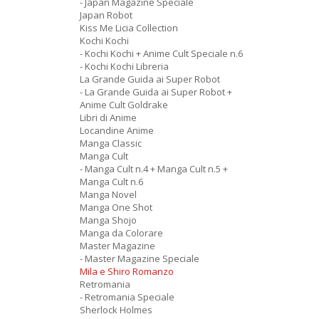
- Japan Magazine Speciale
Japan Robot
Kiss Me Licia Collection
Kochi Kochi
- Kochi Kochi + Anime Cult Speciale n.6
- Kochi Kochi Libreria
La Grande Guida ai Super Robot
- La Grande Guida ai Super Robot +
Anime Cult Goldrake
Libri di Anime
Locandine Anime
Manga Classic
Manga Cult
- Manga Cult n.4 + Manga Cult n.5 +
Manga Cult n.6
Manga Novel
Manga One Shot
Manga Shojo
Manga da Colorare
Master Magazine
- Master Magazine Speciale
Mila e Shiro Romanzo
Retromania
- Retromania Speciale
Sherlock Holmes