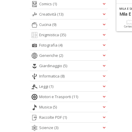
Comics
(1)
MILA E 
Mila E
Creatività
(13)
Cucina
(9)
Carta
Enigmistica
(35)
Fotografia
(4)
Generiche
(2)
Giardinaggio
(5)
Informatica
(8)
Leggi
(1)
Motori e Trasporti
(11)
Musica
(5)
Raccolte PDF
(1)
Scienze
(3)