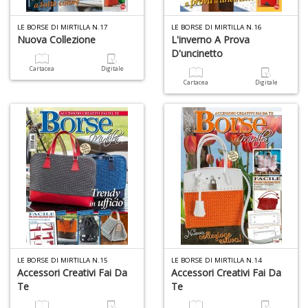
U
LE BORSE DI MIRTILLA N.17
LE BORSE DI MIRTILLA N.16
Nuova Collezione
L'inverno A Prova
a
D'uncinetto
di
di
Cartacea
Digitale
A
Cartacea
Digitale
1
f
d
L
LE BORSE DI MIRTILLA N.15
LE BORSE DI MIRTILLA N.14
Accessori Creativi Fai Da
Accessori Creativi Fai Da
M
Te
Te
B
+