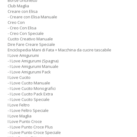
Borse Uncinetto
D
Club Maglia
Creare con Elisa
- Creare con Elisa Manuale
Creo Con
- Creo Con Elisa
- Creo Con Speciale
S
Cucito Creativo Manuale
G
Dire Fare Creare Speciale
n
Enciclopedia Mani di Fata + Macchina da cucire tascabile
I Love Amigurumi
+
- I Love Amigurumi (Spagna)
D
- I Love Amigurumi Manuale
- I Love Amigurumi Pack
I Love Cucito
- I Love Cucito Manuale
- I Love Cucito Monografici
- I Love Cucito Pack Extra
- I Love Cucito Speciale
I Love Feltro
- I Love Feltro Speciale
A
I Love Maglia
L
I Love Punto Croce
O
- I Love Punto Croce Plus
C
- I Love Punto Croce Speciale
n