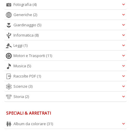
Fotografia
(4)
I
Generiche
(2)
l'
H
Giardinaggio
(5)
K
E
Informatica
(8)
n
+
Leggi
(1)
D
Motori e Trasporti
(11)
Musica
(5)
Raccolte PDF
(1)
li
Scienze
(3)
of
M
Storia
(2)
2
Il
M
SPECIALI & ARRETRATI
C
I
Album da colorare
(31)
M
n