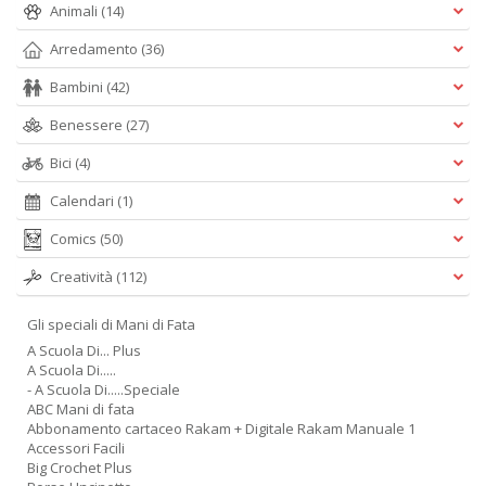
Animali
(14)
+
D
Arredamento
(36)
Bambini
(42)
Benessere
(27)
Bici
(4)
Calendari
(1)
C
Comics
(50)
G
n
Creatività
(112)
+
D
Gli speciali di Mani di Fata
A Scuola Di... Plus
A Scuola Di.....
- A Scuola Di.....Speciale
ABC Mani di fata
Cr
Abbonamento cartaceo Rakam + Digitale Rakam Manuale 1
G
Accessori Facili
n
Big Crochet Plus
+