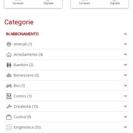
S
Cartacea
Digitale
Cartacea
Digitale
C
Categorie
IN ABBONAMENTO
Animali
(7)
Arredamento
(4)
L
v
Bambini
(2)
F
Benessere
(3)
Tu
p
Bici
(1)
C
G
Comics
(1)
n
+
Creatività
(13)
D
Cucina
(9)
Enigmistica
(35)