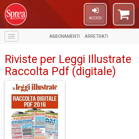
ACCEDI
ABBONAMENTI
ARRETRATI
Menù
Riviste per Leggi Illustrate
Raccolta Pdf (digitale)
A
a
a
V
lo
Y