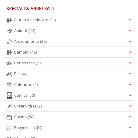
SPECIALI & ARRETRATI
Album da colorare
(31)
O
P
Animali
(14)
c
b
Arredamento
(36)
Il
M
Bambini
(42)
O
P
Benessere
(27)
n
Bici
(4)
+
D
Calendari
(1)
Comics
(50)
Creatività
(112)
Cucina
(58)
Enigmistica
(84)
Cr
G