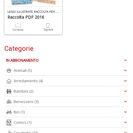
L
EGGI ILLUSTRATE RACCOLTA PDF (DIGITALE) N.1
Raccolta PDF 2016
A
Cartacea
Digitale
a
R
Categorie
IN ABBONAMENTO
Animali
(5)
4
Arredamento
(4)
n
in
Bambini
(2)
di
Benessere
(3)
Bici
(1)
Comics
(1)
Creatività
(13)