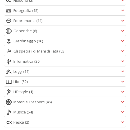
Filosofia
(2)
n
+
Fotografia
(15)
D
Fotoromanzi
(11)
Generiche
(6)
Giardinaggio
(16)
Cr
Gli speciali di Mani di Fata
(83)
&
V
Informatica
(36)
n
+
Leggi
(11)
D
Libri
(52)
Lifestyle
(1)
Motori e Trasporti
(46)
S
Musica
(54)
S
n
Pesca
(2)
+
D