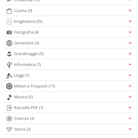
3
g
Cucina
(9)
s
M
Enigmistica
(35)
al
Fotografia
(4)
u
M
Generiche
(2)
n
+
Giardinaggio
(5)
D
Informatica
(7)
Leggi
(1)
Motori e Trasporti
(11)
J
U
Musica
(5)
F
Raccolte PDF
(1)
S
n
Scienze
(3)
+
D
Storia
(2)