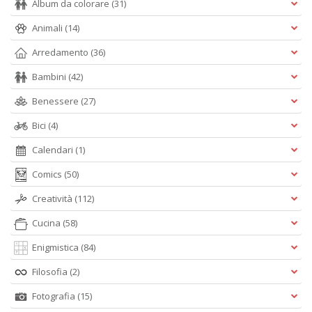
Album da colorare
(31)
di
G
Animali
(14)
H
D
Arredamento
(36)
n
+
Bambini
(42)
D
Benessere
(27)
Bici
(4)
Calendari
(1)
Il
Comics
(50)
m
c
Creatività
(112)
7
a
Cucina
(58)
G
F
Enigmistica
(84)
n
+
Filosofia
(2)
D
Fotografia
(15)