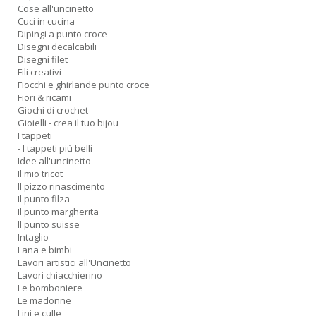
Cose all'uncinetto
Cuci in cucina
Dipingi a punto croce
Disegni decalcabili
Disegni filet
Fili creativi
L
Fiocchi e ghirlande punto croce
Il
Fiori & ricami
n
Giochi di crochet
+
Gioielli - crea il tuo bijou
D
I tappeti
- I tappeti più belli
Idee all'uncinetto
Il mio tricot
Il pizzo rinascimento
Il punto filza
Il punto margherita
Il punto suisse
Intaglio
A
Lana e bimbi
L
Lavori artistici all'Uncinetto
O
Lavori chiacchierino
C
Le bomboniere
Le madonne
n
Lini e culle