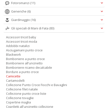
Fotoromanzi
(11)
Generiche
(6)
Giardinaggio
(16)
Gli speciali di Mani di Fata
(83)
F
V
Accessori tricot baby
B
Accessori tricot moda
d
Addobbi natalizi
e
Asciugamani punto croce
n
Blackwork
+
Bomboniere a punto croce
D
Bomboniere all'uncinetto
Bomboniere ricamo decalcabile
Bordure a punto croce
Camicette
Cartamodelli
Collezione Punto Croce Fiocchi e Bavaglini
Fa
Collezione filet natale
C
Collezione punto croce liste
n
Collezione tovaglie
Copertine maglia
+
Copriletti all'uncinetto collezione
D