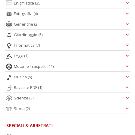
Enigmistica
(35)
Fotografia
(4)
Generiche
(2)
R
Giardinaggio
(5)
le
t
Informatica
(7)
f
a
Leggi
(1)
V
Motori e Trasporti
(11)
C
N
Musica
(5)
n
+
Raccolte PDF
(1)
D
Scienze
(3)
Storia
(2)
L
SPECIALI & ARRETRATI
v
st