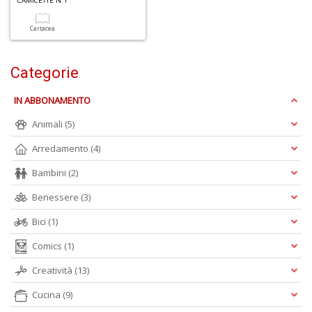
CAMICETTE N.1
Cartacea
Categorie
5
n
IN ABBONAMENTO
in
di
Animali
(5)
Arredamento
(4)
Bambini
(2)
Benessere
(3)
Bici
(1)
U
a
Comics
(1)
c
S
Creatività
(13)
T
Cucina
(9)