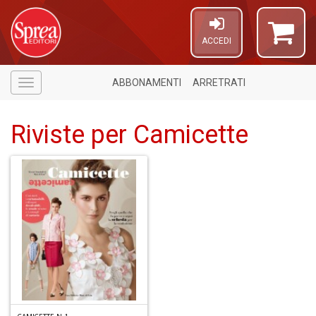
ACCEDI
ABBONAMENTI
ARRETRATI
Menù
Riviste per Camicette
Il
m
c
+
di
in
o