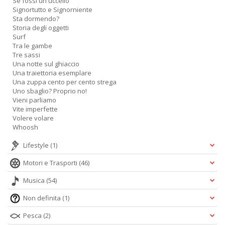
Se fossi un uccello
Signortutto e Signorniente
Sta dormendo?
Storia degli oggetti
Surf
Tra le gambe
Tre sassi
Una notte sul ghiaccio
Una traiettoria esemplare
Una zuppa cento per cento strega
Uno sbaglio? Proprio no!
Vieni parliamo
Vite imperfette
Volere volare
Whoosh
Lifestyle
(1)
Motori e Trasporti
(46)
Musica
(54)
Non definita
(1)
Pesca
(2)