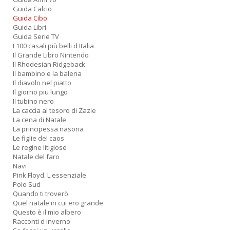
Guida Calcio
S
Guida Cibo
7
Guida Libri
l
Guida Serie TV
P
I 100 casali più belli d Italia
C
Il Grande Libro Nintendo
n
Il Rhodesian Ridgeback
+
Il bambino e la balena
D
Il diavolo nel piatto
Il giorno piu lungo
Il tubino nero
La caccia al tesoro di Zazie
La cena di Natale
La principessa nasona
Le figlie del caos
Le regine litigiose
Natale del faro
A
Navi
L
Pink Floyd. L essenziale
O
Polo Sud
Quando ti troverò
C
Quel natale in cui ero grande
n
Questo è il mio albero
Racconti d inverno