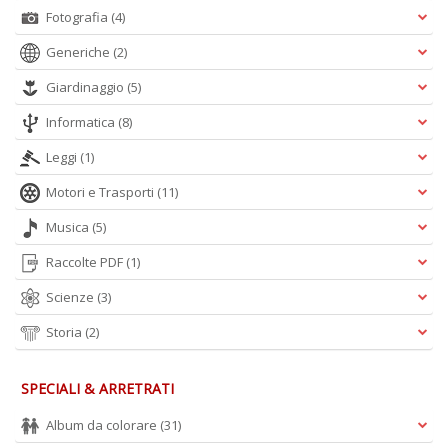
Fotografia
(4)
Generiche
(2)
A
s
Giardinaggio
(5)
di
h
Informatica
(8)
W
M
Leggi
(1)
M
n
Motori e Trasporti
(11)
+
D
Musica
(5)
Raccolte PDF
(1)
Scienze
(3)
Storia
(2)
I
pi
di
SPECIALI & ARRETRATI
u
v
Album da colorare
(31)
R