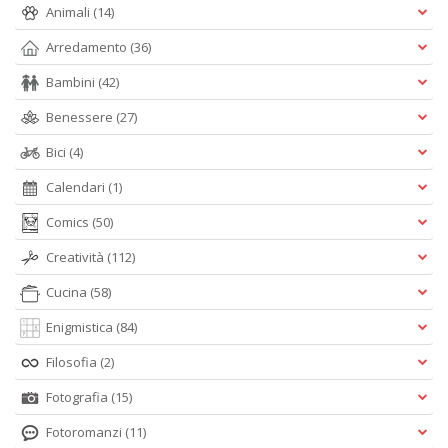
D
Animali
(14)
n
+
Arredamento
(36)
D
Bambini
(42)
Benessere
(27)
Bici
(4)
L
B
Calendari
(1)
T
Comics
(50)
G
M
Creatività
(112)
n
+
Cucina
(58)
D
Enigmistica
(84)
Filosofia
(2)
Fotografia
(15)
Fotoromanzi
(11)