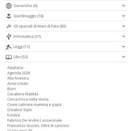
D
Generiche
(6)
B
C
Giardinaggio
(16)
R
Gli speciali di Mani di Fata
(83)
n
+
Informatica
(37)
D
Leggi
(11)
Libri
(52)
Adattarsi
R
Agenda 2026
Pi
Alla finestra
H
Avrei voluto
J
Burn
n
Cavaliera Matilda
+
Cerca trova nella storia
D
Come calmare mamma e papà
Creative Style
Eureka
Fabrizio De Andre L essenziale
Francesco Guccini. Oltre le canzoni
Guida Anni 70