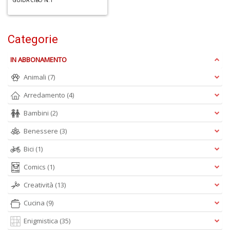
GUIDA CIBO N.1
6
Categorie
f
+
IN ABBONAMENTO
di
in
Animali
(7)
r
Arredamento
(4)
Bambini
(2)
Benessere
(3)
6
Bici
(1)
n
in
Comics
(1)
di
Creatività
(13)
Cucina
(9)
Enigmistica
(35)