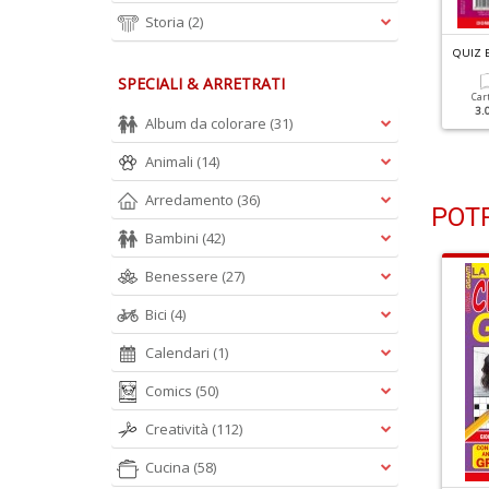
Storia
(2)
UIZ ERMETICI N.60
QUIZ ERMETICI N.59
QUIZ E
SPECIALI & ARRETRATI
Cartacea
Digitale
Cartacea
Digitale
Car
2.50 €
1.00 €
2.50 €
1.00 €
3.
Album da colorare
(31)
Animali
(14)
Arredamento
(36)
POTR
Bambini
(42)
Benessere
(27)
Bici
(4)
Calendari
(1)
Comics
(50)
Creatività
(112)
Cucina
(58)