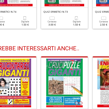
RMETICI N.74
QUIZ ERMETICI N.73
QUIZ ERMET
tacea
Digitale
Cartacea
Digitale
Cartacea
00 €
1.50 €
3.00 €
1.50 €
2.50 €
EBBE INTERESSARTI ANCHE..