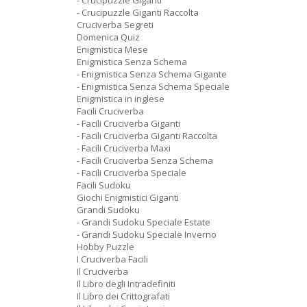
- Crucipuzzle Giganti
- Crucipuzzle Giganti Raccolta
Cruciverba Segreti
Domenica Quiz
Enigmistica Mese
Enigmistica Senza Schema
- Enigmistica Senza Schema Gigante
- Enigmistica Senza Schema Speciale
Enigmistica in inglese
Facili Cruciverba
- Facili Cruciverba Giganti
- Facili Cruciverba Giganti Raccolta
- Facili Cruciverba Maxi
- Facili Cruciverba Senza Schema
- Facili Cruciverba Speciale
Facili Sudoku
Giochi Enigmistici Giganti
Grandi Sudoku
- Grandi Sudoku Speciale Estate
- Grandi Sudoku Speciale Inverno
Hobby Puzzle
I Cruciverba Facili
Il Cruciverba
Il Libro degli Intradefiniti
Il Libro dei Crittografati