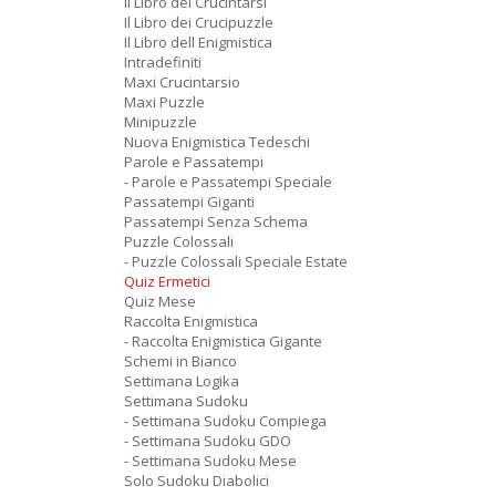
Il Libro dei Crucintarsi
Il Libro dei Crucipuzzle
Il Libro dell Enigmistica
Intradefiniti
Maxi Crucintarsio
Maxi Puzzle
Minipuzzle
Nuova Enigmistica Tedeschi
Parole e Passatempi
- Parole e Passatempi Speciale
Passatempi Giganti
Passatempi Senza Schema
Puzzle Colossali
- Puzzle Colossali Speciale Estate
Quiz Ermetici
Quiz Mese
Raccolta Enigmistica
- Raccolta Enigmistica Gigante
Schemi in Bianco
Settimana Logika
Settimana Sudoku
- Settimana Sudoku Compiega
- Settimana Sudoku GDO
- Settimana Sudoku Mese
Solo Sudoku Diabolici