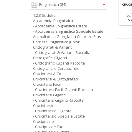
F
ACILI CRUCIVERBA GIGANTI RACCOLTA N.4
G
RANDI SUDOKU SPECIALE ESTATE N.6
Enigmistica
(84)
1,2,3 Sudoku
Cartacea
Digitale
Cartacea
Digitale
Car
Accademia Enigmistica
5.90 €
2.90 €
3.50 €
1.50 €
5.
- Accademia Enigmistica Estate
- Accademia Enigmistica Speciale Estate
Animali della Giungla da Colorare Plus
Corriere Enigmistico Junior
Crittografati & Varianti
- Crittografati & Varianti Raccolta
Crittografici Giganti
- Crittografici Giganti Raccolta
Crittografici e Cercaparole
Crucintarsi & Co
Crucintarsi & Crittografati
Crucintarsi Facili
- Crucintarsi Facili Giganti Raccolta
Crucintarsi Giganti
- Crucintarsi Giganti Raccolta
Crucintarsio
- Crucintarsio Gigante
- Crucintarsio Speciale Estate
Crucipuzzle
- Crucipuzzle Facili