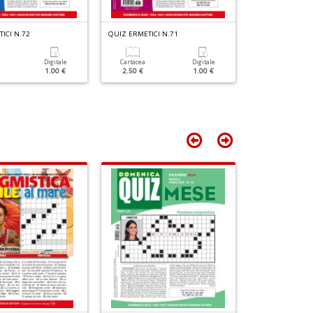
ICI N.72
QUIZ ERMETICI N.71
QUIZ ERMETICI 
Digitale
Cartacea
Digitale
Cartacea
1.00 €
2.50 €
1.00 €
2.50 €