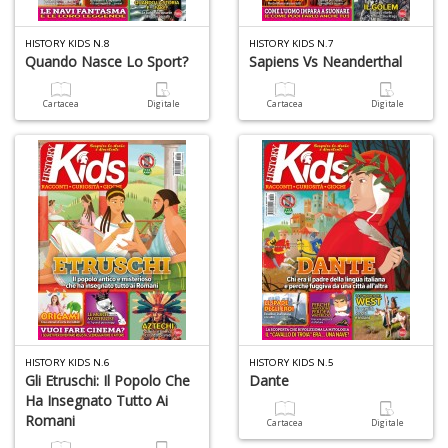
A
L
HISTORY KIDS N.8
HISTORY KIDS N.7
O
Quando Nasce Lo Sport?
Sapiens Vs Neanderthal
C
n
Cartacea
Digitale
Cartacea
Digitale
HISTORY KIDS N.6
HISTORY KIDS N.5
Gli Etruschi: Il Popolo Che
Dante
Ha Insegnato Tutto Ai
Romani
Cartacea
Digitale