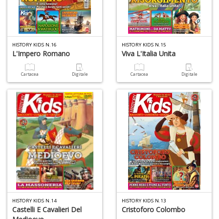
M
S
S
n
+
HISTORY KIDS N.16
HISTORY KIDS N.15
D
L'Impero Romano
Viva L'Italia Unita
Cartacea
Digitale
Cartacea
Digitale
T
fa
R
p
il
m
B
d
N
n
+
HISTORY KIDS N.14
HISTORY KIDS N.13
Castelli E Cavalieri Del
Cristoforo Colombo
D