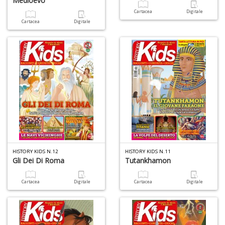
Medioevo
Cartacea
Digitale
Cartacea
Digitale
Fa
S
n
+
D
HISTORY KIDS N.12
HISTORY KIDS N.11
Gli Dei Di Roma
Tutankhamon
M
c
Cartacea
Digitale
Cartacea
Digitale
L
N
M
n
+