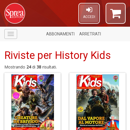
ACCEDI
ABBONAMENTI
ARRETRATI
Menù
Riviste per History Kids
Mostrando
24
di
38
risultati.
6
f
+
di
in
r