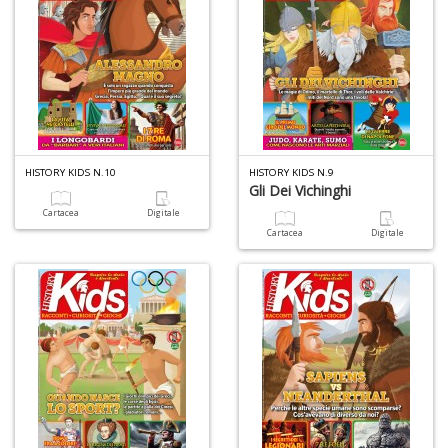
D
C
ai
pi
HISTORY KIDS N.10
HISTORY KIDS N.9
D
Gli Dei Vichinghi
D
in
Cartacea
Digitale
D
Cartacea
Digitale
n
+
D