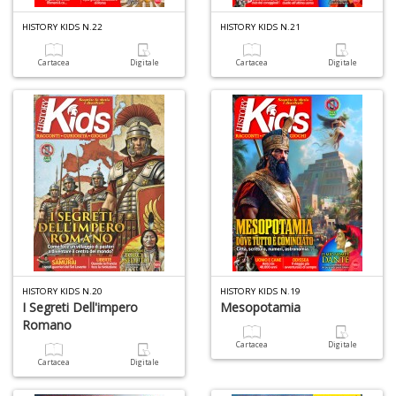
HISTORY KIDS N.22
HISTORY KIDS N.21
Cartacea
Digitale
Cartacea
Digitale
1
n
in
di
U
a
HISTORY KIDS N.20
HISTORY KIDS N.19
di
I Segreti Dell'impero
Mesopotamia
a
Romano
a
Cartacea
Digitale
C
Cartacea
Digitale