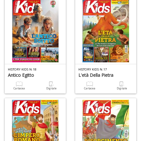
I
G
P
C
la
S
S
HISTORY KIDS N.18
HISTORY KIDS N.17
Antico Egitto
L'età Della Pietra
n
+
D
Cartacea
Digitale
Cartacea
Digitale
L
G
S
d