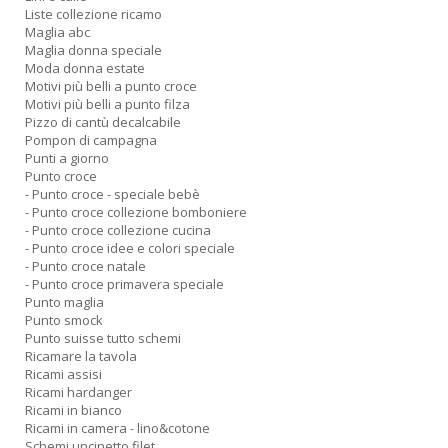
L
Liste collezione ricamo
O
Maglia abc
C
Maglia donna speciale
n
Moda donna estate
Motivi più belli a punto croce
Motivi più belli a punto filza
Pizzo di cantù decalcabile
Pompon di campagna
Punti a giorno
Punto croce
- Punto croce - speciale bebè
- Punto croce collezione bomboniere
- Punto croce collezione cucina
- Punto croce idee e colori speciale
- Punto croce natale
- Punto croce primavera speciale
Punto maglia
Punto smock
Punto suisse tutto schemi
Ricamare la tavola
Ricami assisi
Ricami hardanger
Ricami in bianco
Ricami in camera - lino&cotone
Schemi uncinetto filet