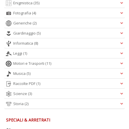
Enigmistica
(35)
Fotografia
(4)
P
C
Generiche
(2)
C
S
Giardinaggio
(5)
n
+
Informatica
(8)
D
Leggi
(1)
Motori e Trasporti
(11)
Musica
(5)
R
Raccolte PDF
(1)
ri
C
Scienze
(3)
T
S
Storia
(2)
n
+
D
SPECIALI & ARRETRATI