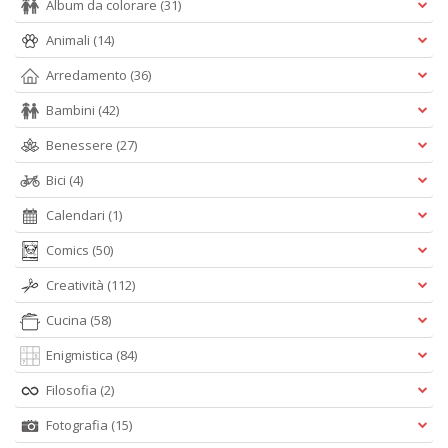
Album da colorare
(31)
Animali
(14)
C
Arredamento
(36)
B
di
Bambini
(42)
C
la
Benessere
(27)
S
Bici
(4)
n
+
Calendari
(1)
D
Comics
(50)
Creatività
(112)
Cucina
(58)
Enigmistica
(84)
C
Filosofia
(2)
d
C
Fotografia
(15)
Il