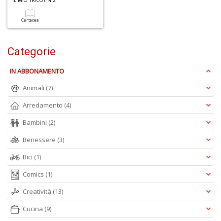
IL MIO TRICOT N.2
6
n
Cartacea
in
di
Categorie
IN ABBONAMENTO
Animali
(7)
Arredamento
(4)
A
Bambini
(2)
p
u
Benessere
(3)
a
a
Bici
(1)
C
Comics
(1)
G
Creatività
(13)
Cucina
(9)