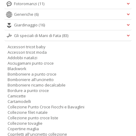
Fotoromanzi
(11)
M
C
Generiche
(6)
I
n
Giardinaggio
(16)
+
D
Gli speciali di Mani di Fata
(83)
Accessori tricot baby
Accessori tricot moda
Addobbi natalizi
Asciugamani punto croce
Ri
Blackwork
c
Bomboniere a punto croce
e
Bomboniere all'uncinetto
ri
Bomboniere ricamo decalcabile
V
Bordure a punto croce
lo
Camicette
Y
Cartamodelli
Collezione Punto Croce Fiocchi e Bavaglini
n
Collezione filet natale
+
Collezione punto croce liste
D
Collezione tovaglie
Copertine maglia
Copriletti all'uncinetto collezione