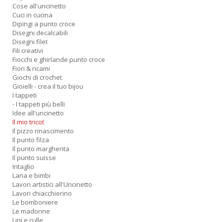
Cose all'uncinetto
Cuci in cucina
Dipingi a punto croce
M
Disegni decalcabili
Ai
Disegni filet
P
Fili creativi
1
Fiocchi e ghirlande punto croce
e
Fiori & ricami
M
Giochi di crochet
M
Gioielli - crea il tuo bijou
M
I tappeti
M
- I tappeti più belli
n
Idee all'uncinetto
+
Il mio tricot
D
Il pizzo rinascimento
Il punto filza
Il punto margherita
Il punto suisse
Intaglio
Lana e bimbi
Lavori artistici all'Uncinetto
Lavori chiacchierino
Le bomboniere
Le madonne
A
Lini e culle