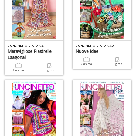
+
D
S
L UNCINETTO DI GIO N.51
L UNCINETTO DI GIO N.50
d
Meravigliose Piastrelle
Nuove Idee
Li
Esagonali
H
Cartacea
Digitale
D
Cartacea
Digitale
n
+
D
c