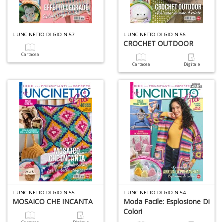
6
n
L UNCINETTO DI GIO N.57
L UNCINETTO DI GIO N.56
c
CROCHET OUTDOOR
Cartacea
Cartacea
Digitale
6
f
+
di
in
r
L UNCINETTO DI GIO N.55
L UNCINETTO DI GIO N.54
MOSAICO CHE INCANTA
Moda Facile: Esplosione Di
Colori