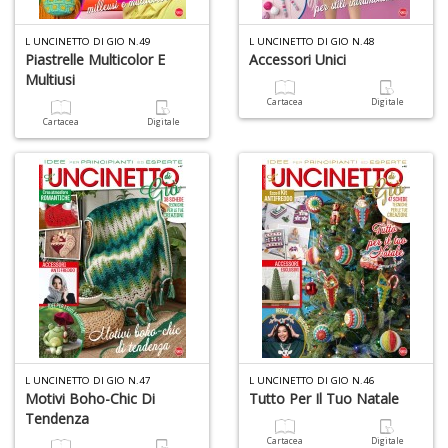
C
n
L UNCINETTO DI GIO N.49
L UNCINETTO DI GIO N.48
+
Piastrelle Multicolor E
Accessori Unici
D
Multiusi
Cartacea
Digitale
Cartacea
Digitale
E
S
S
n
+
D
L UNCINETTO DI GIO N.47
L UNCINETTO DI GIO N.46
C
Motivi Boho-Chic Di
Tutto Per Il Tuo Natale
Fa
Tendenza
n
Cartacea
Digitale
+