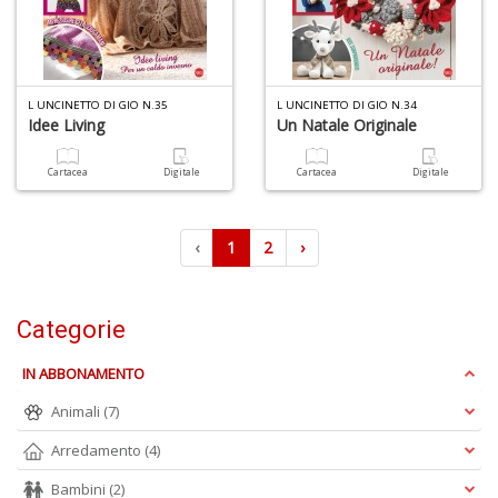
L UNCINETTO DI GIO N.35
L UNCINETTO DI GIO N.34
Idee Living
Un Natale Originale
Cartacea
Digitale
Cartacea
Digitale
‹
1
2
›
Categorie
IN ABBONAMENTO
Animali
(7)
Arredamento
(4)
Bambini
(2)