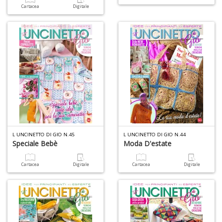
Cartacea
Digitale
D
A
L
O
C
n
L UNCINETTO DI GIO N.45
L UNCINETTO DI GIO N.44
Speciale Bebè
Moda D'estate
Cartacea
Digitale
Cartacea
Digitale