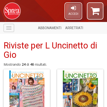
ACCEDI
ABBONAMENTI
ARRETRATI
Menù
Riviste per L Uncinetto di
Gio
Mostrando
24
di
46
risultati.
A
p
u
a
H