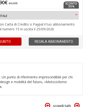
,90€
60,00€
SCONTO
50
%
Il
f
ITALE
P
d
M
N
V
con Carta di Credito o Paypal il tuo abbonamento
B
I
lo
al numero 15 in uscita il 25/09/2026
n
L
Y
+
P
t
D
C
di
SUBITO
REGALA
ABBONAMENTO
n
P
+
D
1
P
U
. Un punto di riferimento imprescindibile per chi
V
A
F
design e mobilità del futuro, «Motociclismo
(D
c
s
n
a.
B
t
+
da
D
f
C
scoprili tutti