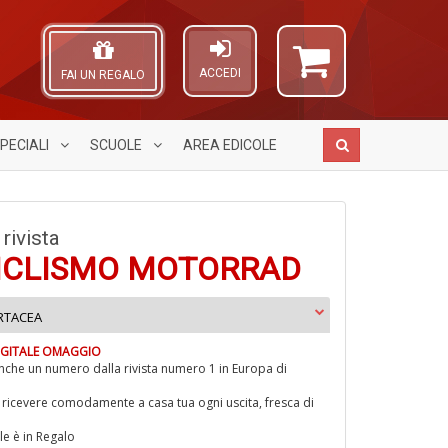
ACCEDI
FAI UN REGALO
PECIALI
SCUOLE
AREA
EDICOLE
 rivista
ICLISMO MOTORRAD
P
E
A
F
S
L
U
C
S
RTACEA
O
a
R
n
C
c
M
DIGITALE OMAGGIO
+
n
S
n
che un numero dalla rivista numero 1 in Europa di
D
T
+
ricevere comodamente a casa tua ogni uscita, fresca di
D
le è in Regalo