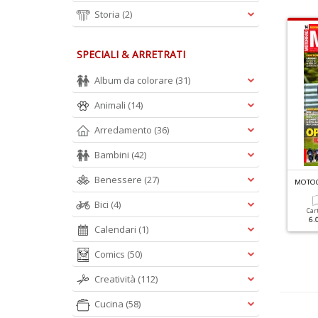
Storia
(2)
SPECIALI & ARRETRATI
Album da colorare
(31)
Animali
(14)
Arredamento
(36)
Bambini
(42)
Benessere
(27)
OTOCICLISMO MOTORRAD N.2
MOTOCICLISMO MOTORRAD N.1
MOTOC
Bici
(4)
Cartacea
Digitale
Cartacea
Digitale
Car
6.00 €
3.00 €
6.00 €
3.00 €
6.
Calendari
(1)
Comics
(50)
Creatività
(112)
Cucina
(58)