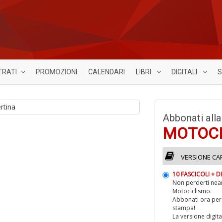
TRATI
PROMOZIONI
CALENDARI
LIBRI
DIGITALI
S
Abbonati alla
MOTOC
VERSIONE CA
10 FASCICOLI + 
Non perderti nean
Motociclismo.
Abbonati ora per 
stampa!
La versione digita