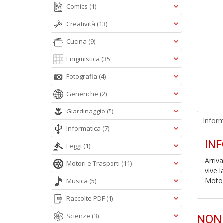
Comics
(1)
Creatività
(13)
Cucina
(9)
Enigmistica
(35)
Fotografia
(4)
Generiche
(2)
Giardinaggio
(5)
Inform
Informatica
(7)
IN
Leggi
(1)
Arriv
Motori e Trasporti
(11)
vive 
Motor
Musica
(5)
Raccolte PDF
(1)
Scienze
(3)
NON