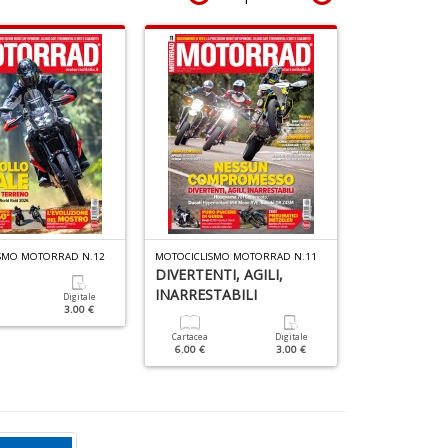
C
n
+
D
SMO MOTORRAD N.12
MOTOCICLISMO MOTORRAD N.11
MOTOCICLISMO 
DIVERTENTI, AGILI,
INARRESTABILI
Digitale
Cartacea
3.00 €
6.00 €
Cartacea
Digitale
6.00 €
3.00 €