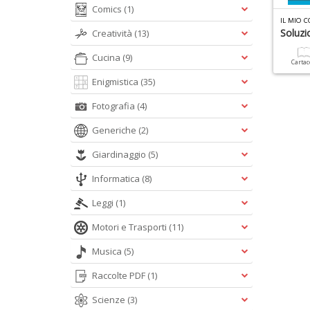
Comics
(1)
Soluzio
Creatività
(13)
Cucina
(9)
Carta
Enigmistica
(35)
Fotografia
(4)
Generiche
(2)
Giardinaggio
(5)
Informatica
(8)
Leggi
(1)
Motori e Trasporti
(11)
Musica
(5)
Raccolte PDF
(1)
Scienze
(3)