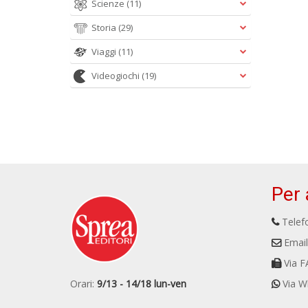
Scienze
(11)
Storia
(29)
Viaggi
(11)
Videogiochi
(19)
Per 
Telefo
Email
Via F
Orari:
9/13 - 14/18 lun-ven
Via W