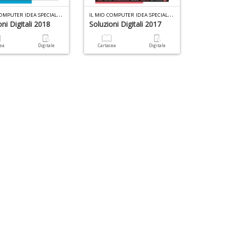
I
L MIO COMPUTER IDEA SPECIALE N.7
I
L MIO COMPUTER IDEA SPECIALE N.6
ni Digitali 2018
Soluzioni Digitali 2017
cea
Digitale
Cartacea
Digitale