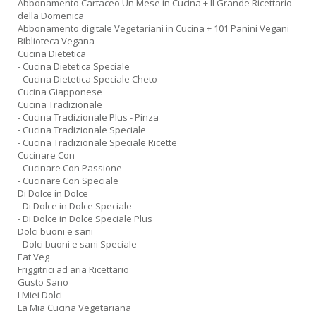
Abbonamento Cartaceo Un Mese in Cucina + Il Grande Ricettario
Il
della Domenica
M
Abbonamento digitale Vegetariani in Cucina + 101 Panini Vegani
G
Biblioteca Vegana
n
Cucina Dietetica
+
- Cucina Dietetica Speciale
D
- Cucina Dietetica Speciale Cheto
Cucina Giapponese
Cucina Tradizionale
- Cucina Tradizionale Plus - Pinza
- Cucina Tradizionale Speciale
- Cucina Tradizionale Speciale Ricette
M
Cucinare Con
di
- Cucinare Con Passione
F
- Cucinare Con Speciale
n
Di Dolce in Dolce
+
- Di Dolce in Dolce Speciale
- Di Dolce in Dolce Speciale Plus
D
Dolci buoni e sani
- Dolci buoni e sani Speciale
Eat Veg
Friggitrici ad aria Ricettario
Gusto Sano
I Miei Dolci
C
La Mia Cucina Vegetariana
Fa