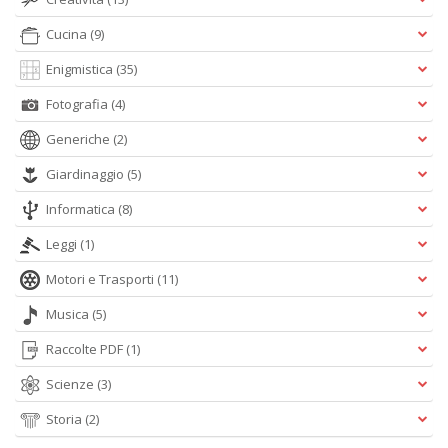
e
B
Cucina
(9)
I
L
Enigmistica
(35)
C
S
Fotografia
(4)
n
Generiche
(2)
+
D
Giardinaggio
(5)
Informatica
(8)
Leggi
(1)
L
Motori e Trasporti
(11)
R
d
Musica
(5)
O
C
Raccolte PDF
(1)
T
Scienze
(3)
S
n
Storia
(2)
+
D