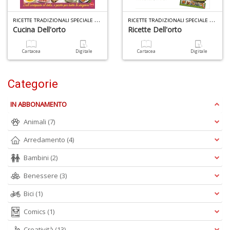
6
f
R
ICETTE TRADIZIONALI SPECIALE ORTO N.2
R
ICETTE TRADIZIONALI SPECIALE ORTO N.1
Cucina Dell'orto
Ricette Dell'orto
Cartacea
Digitale
Cartacea
Digitale
Categorie
A
p
IN ABBONAMENTO
1
a
Animali
(7)
a
C
Arredamento
(4)
Bambini
(2)
Benessere
(3)
Bici
(1)
Comics
(1)
Bi
Creatività
(13)