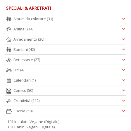
SPECIALI & ARRETRATI
Album da colorare
(31)
Animali
(14)
I
V
Arredamento
(36)
r
d
Bambini
(42)
n
C
Benessere
(27)
F
n
Bici
(4)
+
Calendari
(1)
D
Comics
(50)
Creatività
(112)
Cucina
(58)
101 Insalate Vegane (Digitale)
101 Panini Vegani (Digitale)
B