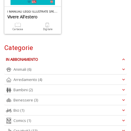
I
MANUALI LEGGI ILLUSTRATE SPECIALE N.5
Vivere All'estero
Cartacea
Digitale
1
n
in
Categorie
di
IN ABBONAMENTO
Animali
(6)
Arredamento
(4)
Bambini
(2)
6
Benessere
(3)
f
+
Bici
(1)
di
Comics
(1)
in
r
Creatività
(13)