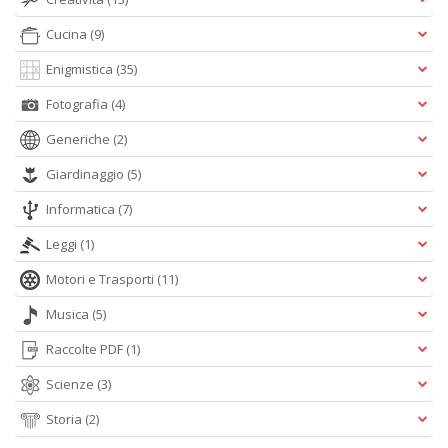
Cucina
(9)
Enigmistica
(35)
Fotografia
(4)
Generiche
(2)
In
C
Giardinaggio
(5)
C
C
Informatica
(7)
S
n
Leggi
(1)
+
D
Motori e Trasporti
(11)
Musica
(5)
Raccolte PDF
(1)
Scienze
(3)
G
S
Storia
(2)
S
I