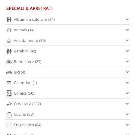
n
SPECIALI & ARRETRATI
+
D
Album da colorare
(31)
Animali
(14)
Arredamento
(36)
P
Bambini
(42)
A
Benessere
(27)
C
P
Bici
(4)
n
+
Calendari
(1)
D
Comics
(50)
Creatività
(112)
Cucina
(58)
Enigmistica
(84)
G