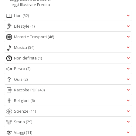
- Leggi Illustrate Eredita
S
Libri
(52)
Pi
M
Lifestyle
(1)
al
u
Motori e Trasporti
(46)
n
+
Musica
(54)
D
Non definita
(1)
Pesca
(2)
Quiz
(2)
Raccolte PDF
(43)
Religioni
(6)
A
L
Scienze
(11)
O
C
Storia
(29)
n
Viaggi
(11)