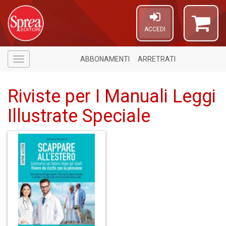
ACCEDI
ABBONAMENTI
ARRETRATI
Menù
Riviste per I Manuali Leggi
Illustrate Speciale
A
di
a
a
P
V