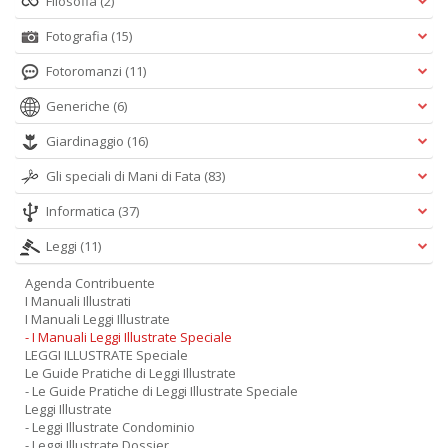
Filosofia
(2)
al
M
Fotografia
(15)
L
Fotoromanzi
(11)
P
n
Generiche
(6)
+
D
Giardinaggio
(16)
Gli speciali di Mani di Fata
(83)
Informatica
(37)
I
Leggi
(11)
ba
d
Agenda Contribuente
fe
I Manuali Illustrati
S
I Manuali Leggi Illustrate
n
- I Manuali Leggi Illustrate Speciale
LEGGI ILLUSTRATE Speciale
+
Le Guide Pratiche di Leggi Illustrate
D
- Le Guide Pratiche di Leggi Illustrate Speciale
Leggi Illustrate
- Leggi Illustrate Condominio
- Leggi Illustrate Dossier