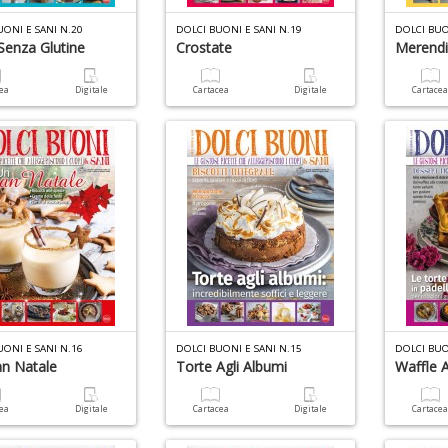
UONI E SANI N.20
DOLCI BUONI E SANI N.19
DOLCI BUO
Senza Glutine
Crostate
Merendi
cea
Digitale
Cartacea
Digitale
Cartace
UONI E SANI N.16
DOLCI BUONI E SANI N.15
DOLCI BUO
n Natale
Torte Agli Albumi
Waffle 
cea
Digitale
Cartacea
Digitale
Cartace