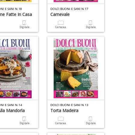
NI E SANI N.18
DOLCI BUONI E SANI N.17
ne Fatte In Casa
Carnevale
A
V
a
Digitale
Cartacea
Digitale
p
C
e
u
&
c
a
V
A
M
n
C
C
+
n
D
+
D
F
C
A
V
6
NI E SANI N.14
DOLCI BUONI E SANI N.13
2
A
f
Alla Mandorla
Torta Madeira
W
n
+
M
+
di
S
D
a
Digitale
Cartacea
Digitale
in
n
r
+