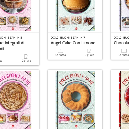
UONI E SANI N.8
DOLCI BUONI E SANI N.7
DOLCI BUO
e Integrali Ai
Angel Cake Con Limone
Chocola
ni
Cartacea
Digitale
Cartace
cea
Digitale