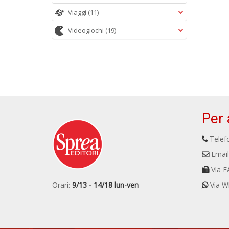
Viaggi
(11)
Videogiochi
(19)
Per 
Telefo
Email
Via F
Orari:
9/13 - 14/18 lun-ven
Via W