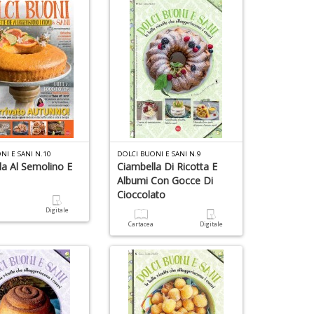
D
NI E SANI N.10
DOLCI BUONI E SANI N.9
la Al Semolino E
Ciambella Di Ricotta E
Albumi Con Gocce Di
Cioccolato
a
Digitale
Cartacea
Digitale