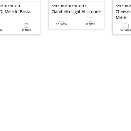
UONI E SANI N.4
DOLCI BUONI E SANI N.3
DOLCI BUO
Di Mele In Pasta
Ciambella Light Al Limone
Cheese
a
Miele
Cartacea
Digitale
cea
Digitale
Cartace