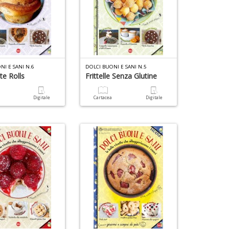
NI E SANI N.6
DOLCI BUONI E SANI N.5
te Rolls
Frittelle Senza Glutine
a
Digitale
Cartacea
Digitale