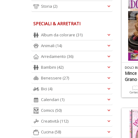
Storia
(2)
SPECIALI & ARRETRATI
Album da colorare
(31)
Animali
(14)
Arredamento
(36)
Bambini
(42)
DOLCI B
Mince 
Benessere
(27)
Grano
Bici
(4)
Carta
Calendari
(1)
Comics
(50)
Creatività
(112)
Cucina
(58)