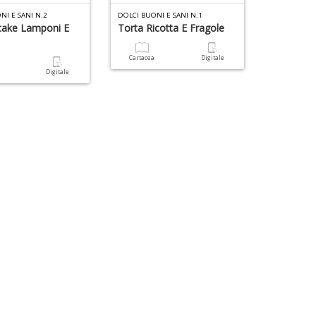
NI E SANI N.2
DOLCI BUONI E SANI N.1
cake Lamponi E
Torta Ricotta E Fragole
Cartacea
Digitale
a
Digitale