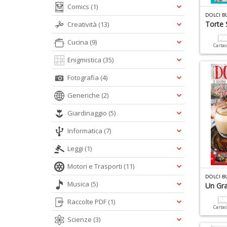
Comics
(1)
DOLCI B
Torte 
Creatività
(13)
Cucina
(9)
Carta
Enigmistica
(35)
Fotografia
(4)
Generiche
(2)
Giardinaggio
(5)
Informatica
(7)
Leggi
(1)
Motori e Trasporti
(11)
DOLCI B
Musica
(5)
Un Gra
Raccolte PDF
(1)
Carta
Scienze
(3)