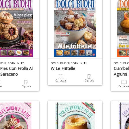
UONI E SANI N.12
DOLCI BUONI E SANI N.11
DOLCI BUO
Pies Con Frolla Al
W Le Frittelle
Ciambel
 Saraceno
Agrumi
Cartacea
Digitale
cea
Digitale
Cartace