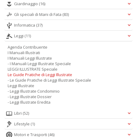
Giardinaggio
(16)
Gli speciali di Mani di Fata
(83)
Informatica
(37)
A
Leggi
(11)
L
O
Agenda Contribuente
C
I Manuali Illustrati
n
I Manuali Leggi Illustrate
- I Manuali Leggi Illustrate Speciale
LEGGI ILLUSTRATE Speciale
Le Guide Pratiche di Leggi Illustrate
- Le Guide Pratiche di Leggi Illustrate Speciale
Leggi Illustrate
- Leggi Illustrate Condominio
- Leggi Illustrate Dossier
- Leggi Illustrate Eredita
Libri
(52)
Lifestyle
(1)
Motori e Trasporti
(46)