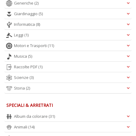
Generiche
(2)
y
E
Giardinaggio
(5)
P
n
Informatica
(8)
+
D
Leggi
(1)
Motori e Trasporti
(11)
Musica
(5)
Raccolte PDF
(1)
Scienze
(3)
C
Storia
(2)
&
C
n
SPECIALI & ARRETRATI
+
D
Album da colorare
(31)
Animali
(14)