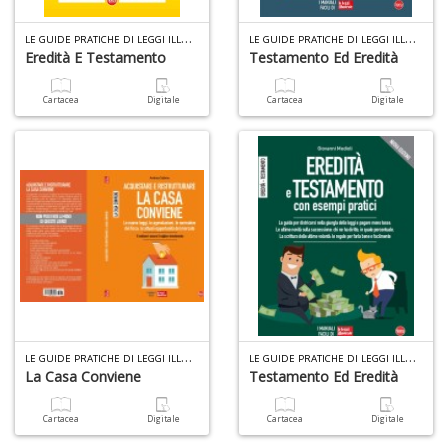
L
E GUIDE PRATICHE DI LEGGI ILLUSTRATE N.11
L
E GUIDE PRATICHE DI LEGGI ILLUSTRATE N.10
Eredità E Testamento
Testamento Ed Eredità
V
lo
Cartacea
Digitale
Cartacea
Digitale
Y
t
di
P
M
L
E GUIDE PRATICHE DI LEGGI ILLUSTRATE N.8
L
E GUIDE PRATICHE DI LEGGI ILLUSTRATE N.7
di
La Casa Conviene
Testamento Ed Eredità
F
P
C
Cartacea
Digitale
Cartacea
Digitale
n