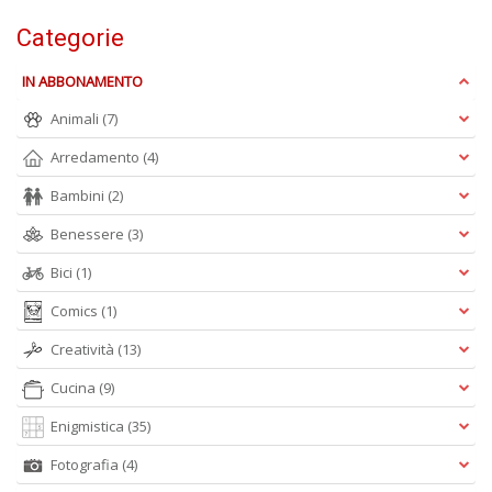
+
D
Categorie
IN ABBONAMENTO
Animali
(7)
E
Arredamento
(4)
d
A
Bambini
(2)
al
Z
Benessere
(3)
Il
M
Bici
(1)
C
Comics
(1)
S
n
Creatività
(13)
+
D
Cucina
(9)
Enigmistica
(35)
Fotografia
(4)
P