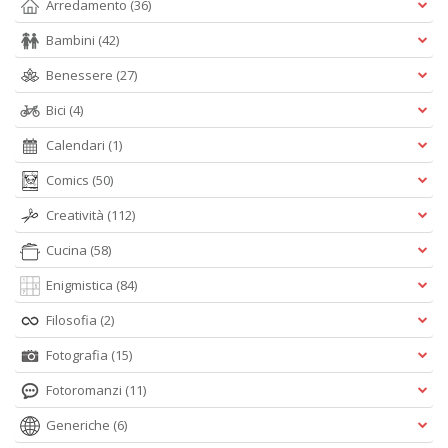
Arredamento
(36)
Bambini
(42)
F
l
Benessere
(27)
N
P
Bici
(4)
n
+
Calendari
(1)
D
Comics
(50)
Creatività
(112)
Cucina
(58)
K
Enigmistica
(84)
H
R
Filosofia
(2)
M
n
Fotografia
(15)
+
D
Fotoromanzi
(11)
Generiche
(6)