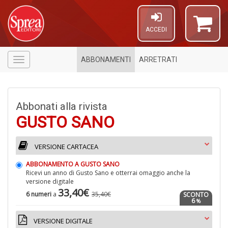
ACCEDI
ABBONAMENTI
ARRETRATI
Menù
Abbonati alla rivista
GUSTO SANO
VERSIONE CARTACEA
ABBONAMENTO A GUSTO SANO
6
Ricevi un anno di Gusto Sano e otterrai omaggio anche la
f
versione digitale
+
33,40€
6 numeri
a
35,40€
SCONTO
di
6
%
in
r
VERSIONE DIGITALE