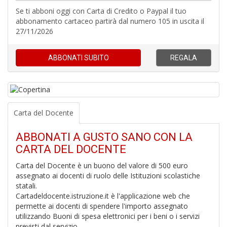
Se ti abboni oggi con Carta di Credito o Paypal il tuo
abbonamento cartaceo partirà dal numero 105 in uscita il
27/11/2026
ABBONATI
SUBITO
REGALA
A
di
a
Carta del Docente
a
pi
ABBONATI A GUSTO SANO CON LA
p
fr
CARTA DEL DOCENTE
a
Carta del Docente è un buono del valore di 500 euro
a
assegnato ai docenti di ruolo delle Istituzioni scolastiche
statali.
Cartadeldocente.istruzione.it è l'applicazione web che
permette ai docenti di spendere l'importo assegnato
utilizzando Buoni di spesa elettronici per i beni o i servizi
previsti dal servizio.