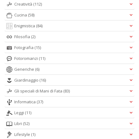
Creatività
(112)
Cucina
(58)
Enigmistica
(84)
F
Filosofia
(2)
b
S
Fotografia
(15)
S
n
Fotoromanzi
(11)
+
D
Generiche
(6)
Giardinaggio
(16)
Gli speciali di Mani di Fata
(83)
Informatica
(37)
Leggi
(11)
A
Libri
(52)
L
O
Lifestyle
(1)
C