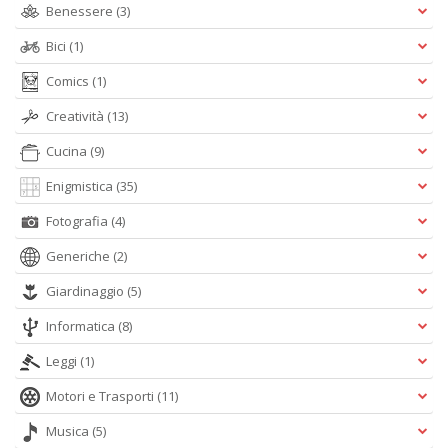
D
Benessere
(3)
Bici
(1)
Comics
(1)
Creatività
(13)
Ab
d
Cucina
(9)
s
L
Enigmistica
(35)
M
B
Fotografia
(4)
S
n
Generiche
(2)
+
D
Giardinaggio
(5)
Informatica
(8)
Leggi
(1)
Motori e Trasporti
(11)
Musica
(5)