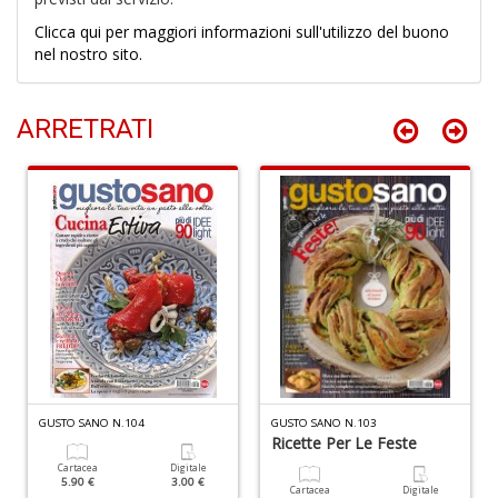
Clicca qui per maggiori informazioni sull'utilizzo del buono
nel nostro sito.
A
di
a
ARRETRATI
a
L
di
G
R
p
GUSTO SANO N.104
GUSTO SANO N.103
2
Ricette Per Le Feste
Il
M
Cartacea
Digitale
5.90 €
3.00 €
C
Cartacea
Digitale