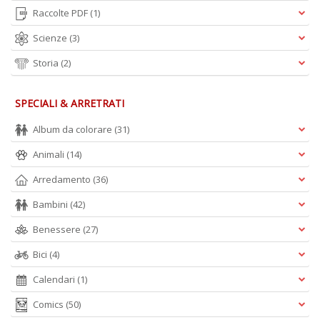
C
Raccolte PDF
(1)
il
t
Scienze
(3)
r
c
Storia
(2)
M
M
n
SPECIALI & ARRETRATI
+
D
Album da colorare
(31)
Animali
(14)
Arredamento
(36)
Bambini
(42)
S
d
Benessere
(27)
Il
M
Bici
(4)
C
I
Calendari
(1)
n
+
Comics
(50)
D