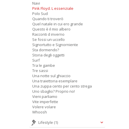
Navi
Pink Floyd. L essenziale
Polo Sud
Quando ti troverò
Quel natale in cui ero grande
Questo è il mio albero
Racconti d inverno
Se fossi un uccello
Signortutto e Signorniente
Sta dormendo?
Storia degli oggetti
Surf
Tra le gambe
Tre sassi
Una notte sul ghiaccio
Una traiettoria esemplare
Una zuppa cento per cento strega
Uno sbaglio? Proprio no!
Vieni parliamo
Vite imperfette
Volere volare
Whoosh
Lifestyle
(1)