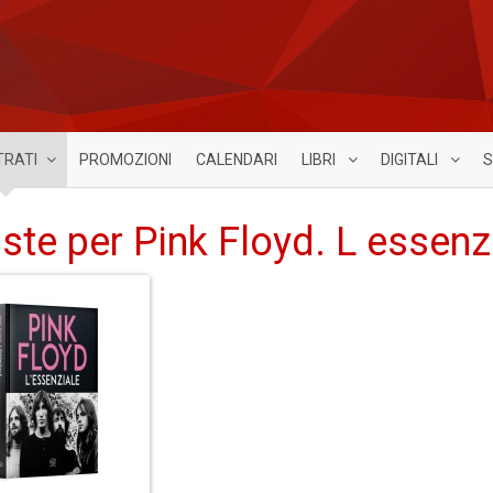
TRATI
PROMOZIONI
CALENDARI
LIBRI
DIGITALI
S
iste per Pink Floyd. L essenz