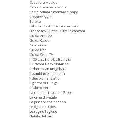
Cavaliera Matilda
Cerca trova nella storia
Come calmare mamma e papà
Creative Style
Eureka
Fabrizio De Andre L essenziale
Francesco Guccini. Oltre le canzoni
Guida Anni 70
Guida Calcio
Guida Cibo
Guida Libri
Guida Serie TV
I 100 casali più belli d Italia
Il Grande Libro Nintendo
Il Rhodesian Ridgeback
Il bambino e la balena
Il diavolo nel piatto
Il giorno piu lungo
Il tubino nero
La caccia al tesoro di Zazie
La cena di Natale
La principessa nasona
Le figlie del caos
Le regine litigiose
Natale del faro