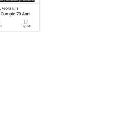
URGONI N.13
o Compie 70 Anni
cea
Digitale