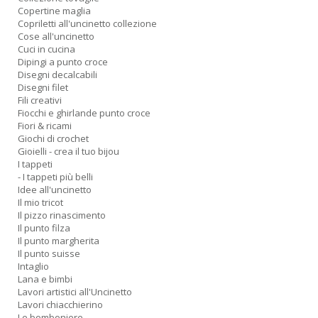
Copertine maglia
Copriletti all'uncinetto collezione
Cose all'uncinetto
M
Cuci in cucina
Ai
Dipingi a punto croce
P
Disegni decalcabili
1
Disegni filet
e
Fili creativi
M
Fiocchi e ghirlande punto croce
M
Fiori & ricami
M
Giochi di crochet
M
Gioielli - crea il tuo bijou
n
I tappeti
+
- I tappeti più belli
D
Idee all'uncinetto
Il mio tricot
Il pizzo rinascimento
Il punto filza
Il punto margherita
Il punto suisse
Intaglio
Lana e bimbi
Lavori artistici all'Uncinetto
Lavori chiacchierino
A
Le bomboniere