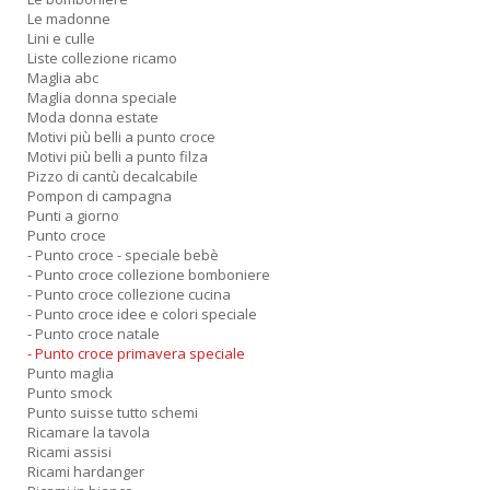
L
Le madonne
O
Lini e culle
C
Liste collezione ricamo
n
Maglia abc
Maglia donna speciale
Moda donna estate
Motivi più belli a punto croce
Motivi più belli a punto filza
Pizzo di cantù decalcabile
Pompon di campagna
Punti a giorno
Punto croce
- Punto croce - speciale bebè
- Punto croce collezione bomboniere
- Punto croce collezione cucina
- Punto croce idee e colori speciale
- Punto croce natale
- Punto croce primavera speciale
Punto maglia
Punto smock
Punto suisse tutto schemi
Ricamare la tavola
Ricami assisi
Ricami hardanger