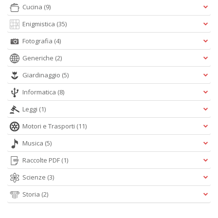
Cucina
(9)
Enigmistica
(35)
P
C
Fotografia
(4)
C
S
Generiche
(2)
n
+
Giardinaggio
(5)
D
Informatica
(8)
Leggi
(1)
Motori e Trasporti
(11)
R
Musica
(5)
ri
C
Raccolte PDF
(1)
T
S
Scienze
(3)
n
+
Storia
(2)
D