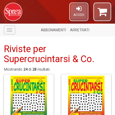
ACCEDI
ABBONAMENTI
ARRETRATI
Menù
Riviste per
Supercrucintarsi & Co.
Mostrando
24
di
28
risultati.
A
p
u
a
M
C