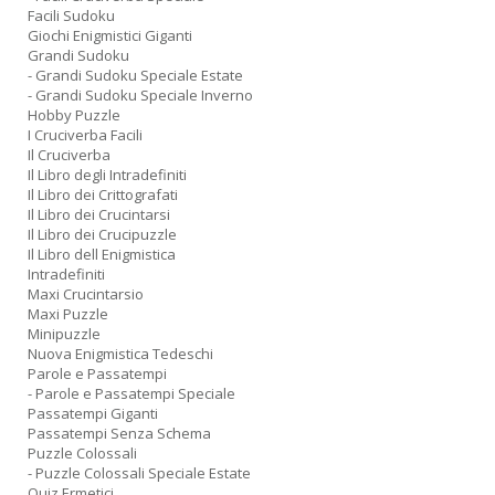
Facili Sudoku
Giochi Enigmistici Giganti
Grandi Sudoku
- Grandi Sudoku Speciale Estate
- Grandi Sudoku Speciale Inverno
Hobby Puzzle
I Cruciverba Facili
Il Cruciverba
Il Libro degli Intradefiniti
Il Libro dei Crittografati
Il Libro dei Crucintarsi
Il Libro dei Crucipuzzle
Il Libro dell Enigmistica
Intradefiniti
Maxi Crucintarsio
Maxi Puzzle
Minipuzzle
Nuova Enigmistica Tedeschi
Parole e Passatempi
- Parole e Passatempi Speciale
Passatempi Giganti
Passatempi Senza Schema
Puzzle Colossali
- Puzzle Colossali Speciale Estate
Quiz Ermetici