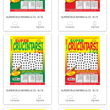
SUPERCRUCINTARSI & CO. N.76
SUPERCRUCINTARSI & CO. N.75
4
Cartacea
Digitale
Cartacea
Digitale
n
in
di
U
a
c
D
SUPERCRUCINTARSI & CO. N.74
SUPERCRUCINTARSI & CO. N.73
M
Cartacea
Digitale
Cartacea
Digitale