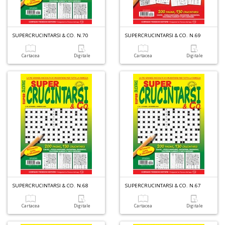
S
n
+
SUPERCRUCINTARSI & CO. N.70
SUPERCRUCINTARSI & CO. N.69
D
Cartacea
Digitale
Cartacea
Digitale
N
fi
M
di
F
N
n
+
D
SUPERCRUCINTARSI & CO. N.68
SUPERCRUCINTARSI & CO. N.67
Cartacea
Digitale
Cartacea
Digitale