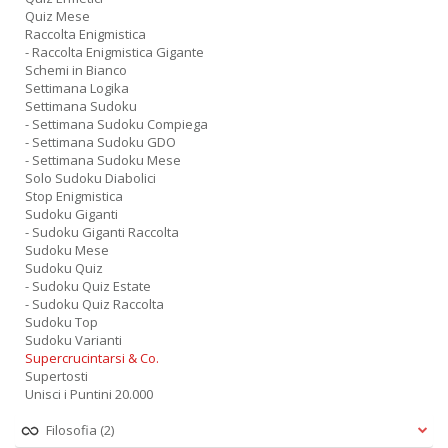
Quiz Mese
Raccolta Enigmistica
- Raccolta Enigmistica Gigante
Schemi in Bianco
Settimana Logika
Settimana Sudoku
- Settimana Sudoku Compiega
- Settimana Sudoku GDO
- Settimana Sudoku Mese
Solo Sudoku Diabolici
Stop Enigmistica
Sudoku Giganti
- Sudoku Giganti Raccolta
Sudoku Mese
Sudoku Quiz
- Sudoku Quiz Estate
- Sudoku Quiz Raccolta
Sudoku Top
Sudoku Varianti
Supercrucintarsi & Co.
Supertosti
Unisci i Puntini 20.000
Filosofia
(2)