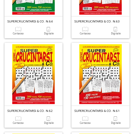
S
SUPERCRUCINTARSI & CO. N.64
SUPERCRUCINTARSI & CO. N.63
S
n
Cartacea
Digitale
Cartacea
Digitale
+
D
A
L
O
C
SUPERCRUCINTARSI & CO. N.62
SUPERCRUCINTARSI & CO. N.61
n
Cartacea
Digitale
Cartacea
Digitale