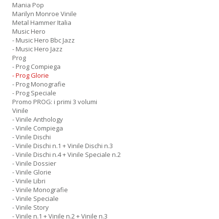
n
Mania Pop
Marilyn Monroe Vinile
Metal Hammer Italia
Music Hero
- Music Hero Bbc Jazz
- Music Hero Jazz
Prog
- Prog Compiega
- Prog Glorie
- Prog Monografie
- Prog Speciale
Promo PROG: i primi 3 volumi
Vinile
- Vinile Anthology
- Vinile Compiega
- Vinile Dischi
- Vinile Dischi n.1 + Vinile Dischi n.3
- Vinile Dischi n.4 + Vinile Speciale n.2
- Vinile Dossier
- Vinile Glorie
- Vinile Libri
- Vinile Monografie
- Vinile Speciale
- Vinile Story
- Vinile n.1 + Vinile n.2 + Vinile n.3