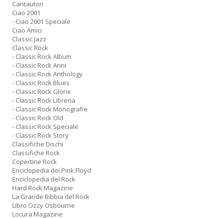
Cantautori
+
Ciao 2001
D
- Ciao 2001 Speciale
Ciao Amici
Classic Jazz
Classic Rock
- Classic Rock Album
Fa
- Classic Rock Anni
S
- Classic Rock Anthology
- Classic Rock Blues
n
- Classic Rock Glorie
+
- Classic Rock Libreria
D
- Classic Rock Monografie
- Classic Rock Old
- Classic Rock Speciale
- Classic Rock Story
Classifiche Dischi
Classifiche Rock
Copertine Rock
Enciclopedia dei Pink Floyd
Enciclopedia del Rock
A
Hard Rock Magazine
L
La Grande Bibbia del Rock
O
Libro Ozzy Osbourne
C
Locura Magazine