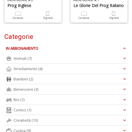
PROG GLORIE N.2
PROG GLORIE N.1
d
Prog Inglese
Le Glorie Del Prog Italiano
V
Cartacea
Digitale
Cartacea
Digitale
Categorie
IN ABBONAMENTO
6
Animali
(7)
f
+
Arredamento
(4)
di
Bambini
(2)
in
r
Benessere
(3)
Bici
(1)
Comics
(1)
Creatività
(13)
Cucina
(9)