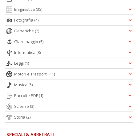
4
Enigmistica
(35)
n
c
Fotografia
(4)
c
Generiche
(2)
di
in
Giardinaggio
(5)
o
Informatica
(8)
Leggi
(1)
Motori e Trasporti
(11)
Musica
(5)
Fr
Raccolte PDF
(1)
D
D
Scienze
(3)
in
Storia
(2)
D
S
n
SPECIALI & ARRETRATI
+