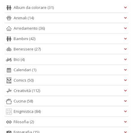
D
Album da colorare
(31)
Animali
(14)
Arredamento
(36)
I
Bambini
(42)
ar
W
Benessere
(27)
M
M
Bici
(4)
n
+
Calendari
(1)
D
Comics
(50)
Creatività
(112)
Cucina
(58)
C
Enigmistica
(84)
fa
L
Filosofia
(2)
Il
D
Fotografia
(15)