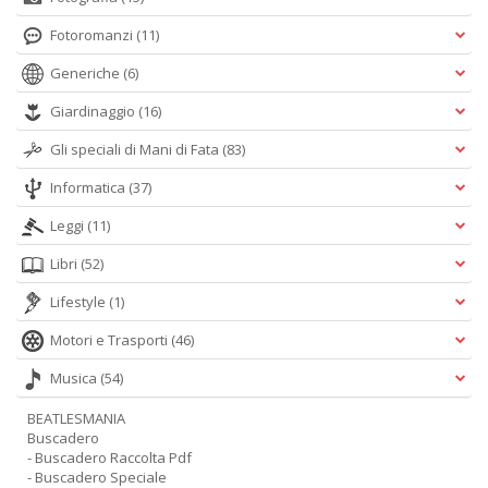
n
+
Fotoromanzi
(11)
D
Generiche
(6)
Giardinaggio
(16)
Gli speciali di Mani di Fata
(83)
Informatica
(37)
Leggi
(11)
H
n
Libri
(52)
+
D
Lifestyle
(1)
Motori e Trasporti
(46)
Musica
(54)
E
BEATLESMANIA
S
Buscadero
S
- Buscadero Raccolta Pdf
n
- Buscadero Speciale