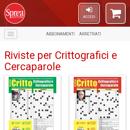
ACCEDI
ABBONAMENTI
ARRETRATI
Menù
Riviste per Crittografici e
Cercaparole
1
n
in
di