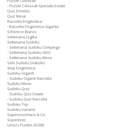
Puzzle Colossali
- Puzzle Colossali Speciale Estate
Quiz Ermetici
Quiz Mese
Raccolta Enigmistica
- Raccolta Enigmistica Gigante
Schemi in Bianco
Settimana Logika
Settimana Sudoku
- Settimana Sudoku Compiega
- Settimana Sudoku GDO
- Settimana Sudoku Mese
Solo Sudoku Diabolici
Stop Enigmistica
Sudoku Giganti
- Sudoku Giganti Raccolta
Sudoku Mese
Sudoku Quiz
- Sudoku Quiz Estate
- Sudoku Quiz Raccolta
Sudoku Top
Sudoku Varianti
Supercrucintarsi & Co.
Supertosti
Unisci i Puntini 20.000