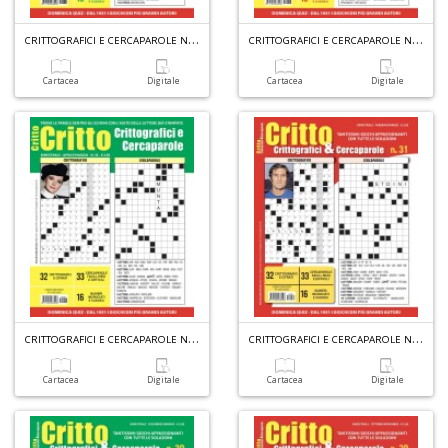
C
RITTOGRAFICI E CERCAPAROLE N.34
C
RITTOGRAFICI E CERCAPAROLE N.33
Il
M
Cartacea
Digitale
Cartacea
Digitale
O
P
2
Il
M
O
P
n
+
D
C
RITTOGRAFICI E CERCAPAROLE N.32
C
RITTOGRAFICI E CERCAPAROLE N.31
Cartacea
Digitale
Cartacea
Digitale
V