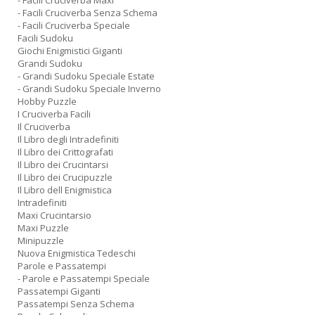
- Facili Cruciverba Maxi
- Facili Cruciverba Senza Schema
- Facili Cruciverba Speciale
Facili Sudoku
Giochi Enigmistici Giganti
Grandi Sudoku
- Grandi Sudoku Speciale Estate
- Grandi Sudoku Speciale Inverno
Hobby Puzzle
I Cruciverba Facili
Il Cruciverba
Il Libro degli Intradefiniti
Il Libro dei Crittografati
Il Libro dei Crucintarsi
Il Libro dei Crucipuzzle
Il Libro dell Enigmistica
Intradefiniti
Maxi Crucintarsio
Maxi Puzzle
Minipuzzle
Nuova Enigmistica Tedeschi
Parole e Passatempi
- Parole e Passatempi Speciale
Passatempi Giganti
Passatempi Senza Schema