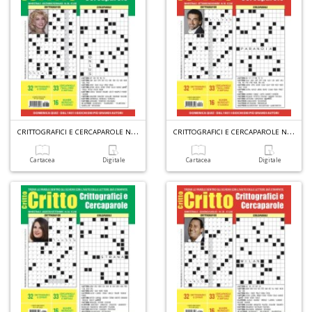
C
R
C
S
n
+
D
C
RITTOGRAFICI E CERCAPAROLE N.36
C
RITTOGRAFICI E CERCAPAROLE N.35
Cartacea
Digitale
Cartacea
Digitale
G
ri
P
V
S
n
+
D