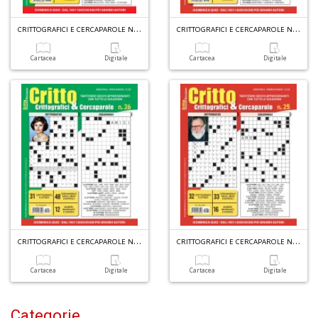
C
RITTOGRAFICI E CERCAPAROLE N.28
C
RITTOGRAFICI E CERCAPAROLE N.27
Cr
&
Cartacea
Digitale
Cartacea
Digitale
V
n
+
D
A
C
RITTOGRAFICI E CERCAPAROLE N.26
C
RITTOGRAFICI E CERCAPAROLE N.25
L
O
C
Cartacea
Digitale
Cartacea
Digitale
n
Categorie