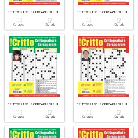
1
C
RITTOGRAFICI E CERCAPAROLE N.40
C
RITTOGRAFICI E CERCAPAROLE N.39
n
in
di
Cartacea
Digitale
Cartacea
Digitale
A
di
a
a
L
P
C
RITTOGRAFICI E CERCAPAROLE N.38
C
RITTOGRAFICI E CERCAPAROLE N.37
Cartacea
Digitale
Cartacea
Digitale