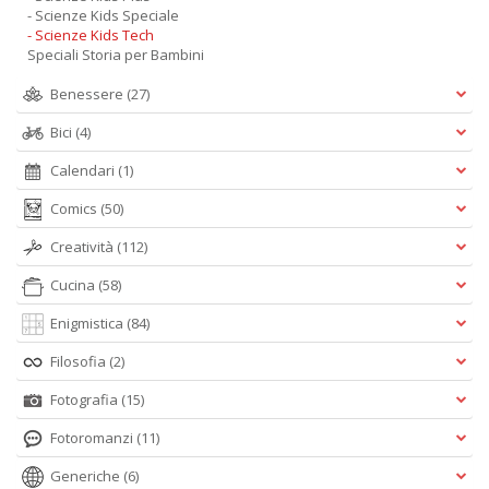
- Scienze Kids Speciale
n
- Scienze Kids Tech
+
Speciali Storia per Bambini
D
Benessere
(27)
Bici
(4)
Calendari
(1)
Comics
(50)
A
Creatività
(112)
L
Cucina
(58)
O
C
Enigmistica
(84)
n
Filosofia
(2)
Fotografia
(15)
Fotoromanzi
(11)
Generiche
(6)