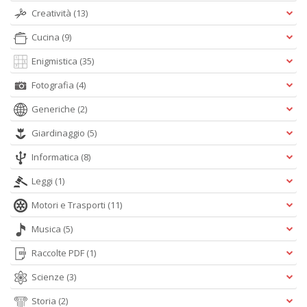
r
Creatività
(13)
Cucina
(9)
Enigmistica
(35)
Fotografia
(4)
Generiche
(2)
Fa
C
Giardinaggio
(5)
S
n
Informatica
(8)
+
D
Leggi
(1)
Motori e Trasporti
(11)
Musica
(5)
Raccolte PDF
(1)
6
t
Scienze
(3)
Il
M
Storia
(2)
A