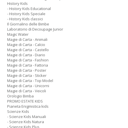
History Kids
L
- History Kids Educational
P
- History Kids Speciale
n
- History Kids classici
+
Il Giornalino delle Bimbe
D
Laboratorio di Decoupage Junior
Magic Water
Magie di Carta - Animali
Magie di Carta - Calcio
Magie di Carta - Castello
Magie di Carta - Diario
S
Magie di Carta - Fashion
P
Magie di Carta - Fattoria
P
Magie di Carta - Poster
M
Magie di Carta - Sticker
n
Magie di Carta - Top Model
+
Magie di Carta - Unicorni
D
Magie di Carta - Veicoli
Orologio Bimba
PROMO ESTATE KIDS
Pianeta Enigmistica kids
Scienze Kids
- Scienze Kids Manuali
- Scienze Kids Natura
c
- Scienze Kids Plus
C