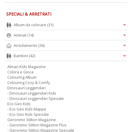
S
n
SPECIALI & ARRETRATI
+
D
Album da colorare
(31)
Animali
(14)
Arredamento
(36)
Y
Bambini
(42)
L
n
Alman Kids Magazine
+
Colora e Gioca
D
Colouring Album
Colouring Cozy & Comfy
Dinosauri Leggendari
- Dinosauri Leggendari Kids
- Dinosauri Leggendari Speciale
Eco Geo Kids
- Eco Geo Kids Mappe
- Eco Geo Kids Speciale
Geronimo Stilton Magazine
H
- Geronimo Stilton Magazine Plus
- Geronimo Stilton Magazine Speciale
W