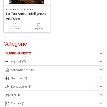
SCIENZE KIDS TECH N.1
La Tua Amica Intelligenza
Artificiale
A
Cartacea
Digitale
a
a
L
Categorie
P
IN ABBONAMENTO
Animali
(7)
Arredamento
(4)
Bambini
(2)
6
Benessere
(3)
f
+
Bici
(1)
di
Comics
(1)
in