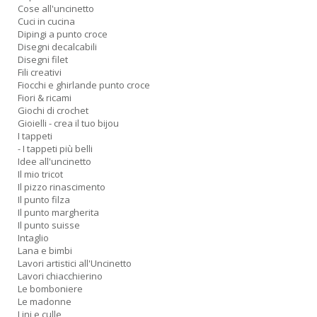
Cose all'uncinetto
D
Cuci in cucina
Dipingi a punto croce
Disegni decalcabili
Disegni filet
Fili creativi
Fiocchi e ghirlande punto croce
Q
Fiori & ricami
P
Giochi di crochet
n
Gioielli - crea il tuo bijou
+
I tappeti
D
- I tappeti più belli
Idee all'uncinetto
Il mio tricot
Il pizzo rinascimento
Il punto filza
Il punto margherita
Il punto suisse
Intaglio
Lana e bimbi
Lavori artistici all'Uncinetto
A
Lavori chiacchierino
L
Le bomboniere
O
Le madonne
C
Lini e culle
n