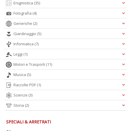
di
Enigmistica
(35)
Fotografia
(4)
Generiche
(2)
Giardinaggio
(5)
Informatica
(7)
P
e
Leggi
(1)
fi
Motori e Trasporti
(11)
p
la
Musica
(5)
m
c
Raccolte PDF
(1)
C
C
Scienze
(3)
P
n
Storia
(2)
+
D
SPECIALI & ARRETRATI