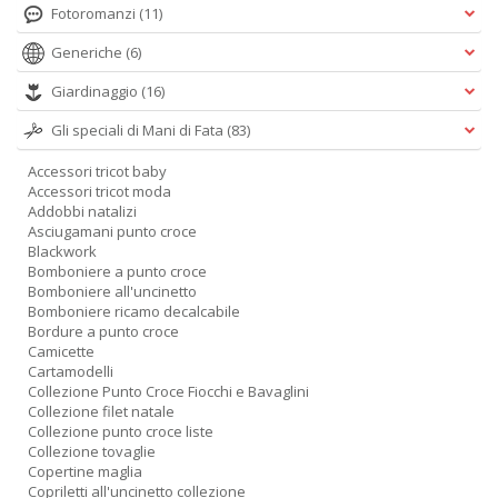
+
Fotoromanzi
(11)
D
Generiche
(6)
Giardinaggio
(16)
Gli speciali di Mani di Fata
(83)
Accessori tricot baby
Accessori tricot moda
S
Addobbi natalizi
S
Asciugamani punto croce
n
Blackwork
+
Bomboniere a punto croce
D
Bomboniere all'uncinetto
Bomboniere ricamo decalcabile
Bordure a punto croce
Camicette
Cartamodelli
Collezione Punto Croce Fiocchi e Bavaglini
A
Collezione filet natale
Collezione punto croce liste
P
Collezione tovaglie
V
Copertine maglia
n
Copriletti all'uncinetto collezione
+