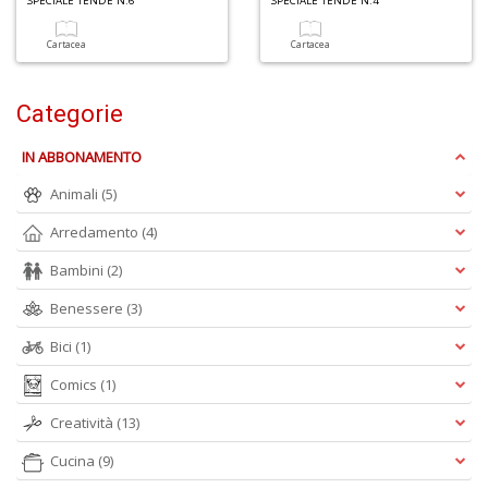
SPECIALE TENDE N.6
SPECIALE TENDE N.4
Cartacea
Cartacea
Categorie
IN ABBONAMENTO
1
Animali
(5)
n
c
Arredamento
(4)
c
di
Bambini
(2)
in
o
Benessere
(3)
Bici
(1)
Comics
(1)
Creatività
(13)
1
n
Cucina
(9)
in