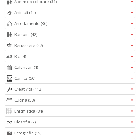
Album da colorare
(31)
Animali
(14)
U
fa
Arredamento
(36)
d
Bambini
(42)
a
C
Benessere
(27)
S
n
Bici
(4)
+
D
Calendari
(1)
Comics
(50)
Creatività
(112)
Fr
Cucina
(58)
D
Enigmistica
(84)
D
in
Filosofia
(2)
D
S
Fotografia
(15)
n