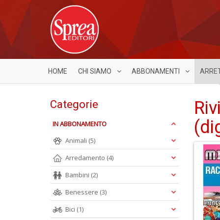
HOME
CHI SIAMO
ABBONAMENTI
ARRE
Riv
Categorie
(di
IN ABBONAMENTO
Animali
(5)
Arredamento
(4)
Bambini
(2)
Benessere
(3)
Bici
(1)