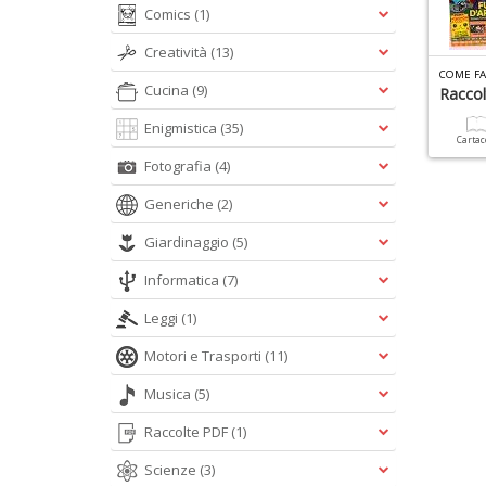
Comics
(1)
Creatività
(13)
Cucina
(9)
Racco
Enigmistica
(35)
Carta
Fotografia
(4)
Generiche
(2)
Giardinaggio
(5)
Informatica
(7)
Leggi
(1)
Motori e Trasporti
(11)
Musica
(5)
Raccolte PDF
(1)
Scienze
(3)