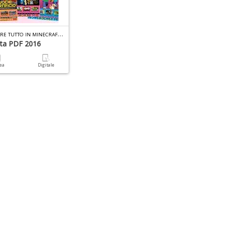
C
OME FARE TUTTO IN MINECRAFT RACCOLTA PDF (DIGITALE) N.1
lta PDF 2016
cea
Digitale